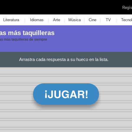
Regís
|
|
|
|
|
|
Literatura
Idiomas
Arte
Música
Cine
TV
Tecno
as más taquilleras
as más taquilleras de siempre
Arrastra cada respuesta a su hueco en la lista.