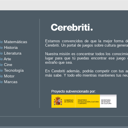
Estamos convencidos de que la mejor forma d
de
Matemáticas
Cerebriti. Un portal de juegos sobre cultura genera
de
Historia
de
Literatura
Nuestra misión es concentrar todos los conocimi
lugar para que tú puedas encontrar ese juego 
de
Arte
extraño que sea.
de
Cine
de
Tecnología
En Cerebriti además, podrás competir con tus a
más sabe. Y todo ello mientras mantienes tus ne
de
Motor
de
Marcas