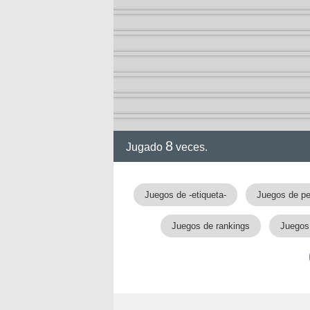
ol I
ol II
8
Jugado
veces.
Juegos de -etiqueta-
Juegos de pe
Juegos de rankings
Juegos 
rvel