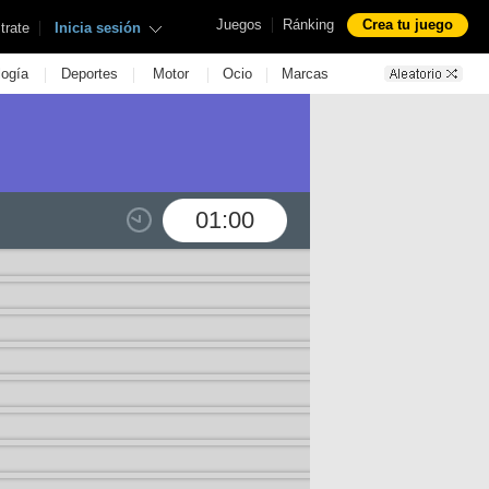
|
Juegos
Ránking
Crea tu juego
|
trate
Inicia sesión
|
|
|
|
logía
Deportes
Motor
Ocio
Marcas
01:00