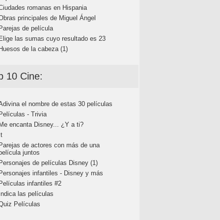
Ciudades romanas en Hispania
Obras principales de Miguel Ángel
Parejas de película
Elige las sumas cuyo resultado es 23
Huesos de la cabeza (1)
p 10 Cine:
Adivina el nombre de estas 30 películas
Películas - Trivia
Me encanta Disney... ¿Y a ti?
It
Parejas de actores con más de una
película juntos
Personajes de películas Disney (1)
Personajes infantiles - Disney y más
Películas infantiles #2
Indica las películas
Quiz Películas