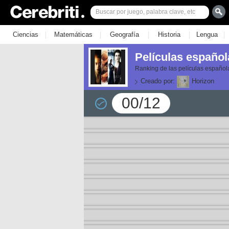
|
|
|
|
|
Ciencias
Matemáticas
Geografía
Historia
Lengua
Películas español
Ranking de las películas español
Creado por:
Horizon
00/12
or