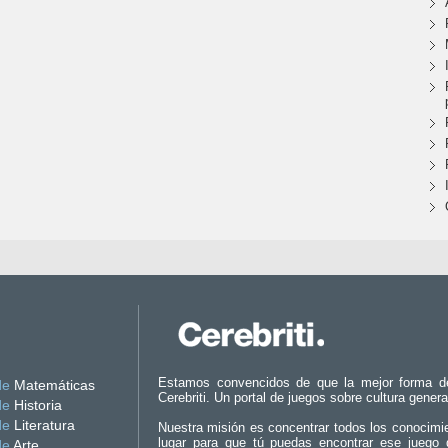
Estamos convencidos de que la mejor forma d
de
Matemáticas
Cerebriti. Un portal de juegos sobre cultura genera
de
Historia
de
Literatura
Nuestra misión es concentrar todos los conocimi
lugar para que tú puedas encontrar ese juego 
de
Arte