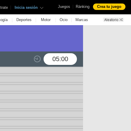
|
Juegos
Ránking
Crea tu juego
|
trate
Inicia sesión
|
|
|
|
logía
Deportes
Motor
Ocio
Marcas
05:00