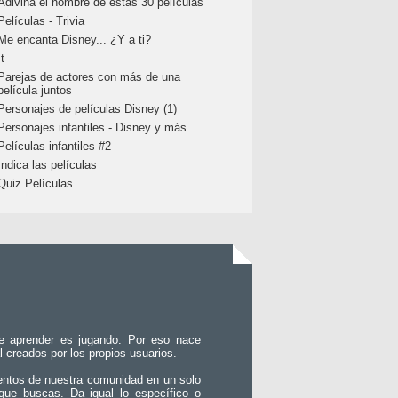
Adivina el nombre de estas 30 películas
Películas - Trivia
Me encanta Disney... ¿Y a ti?
It
Parejas de actores con más de una
película juntos
Personajes de películas Disney (1)
Personajes infantiles - Disney y más
Películas infantiles #2
Indica las películas
Quiz Películas
e aprender es jugando. Por eso nace
l creados por los propios usuarios.
entos de nuestra comunidad en un solo
que buscas. Da igual lo específico o