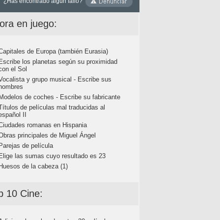
¿Has encontrado algún fallo?
ora en juego:
Capitales de Europa (también Eurasia)
Escribe los planetas según su proximidad
con el Sol
Vocalista y grupo musical - Escribe sus
nombres
Modelos de coches - Escribe su fabricante
Títulos de películas mal traducidas al
español II
Ciudades romanas en Hispania
Obras principales de Miguel Ángel
Parejas de película
Elige las sumas cuyo resultado es 23
Huesos de la cabeza (1)
p 10 Cine: