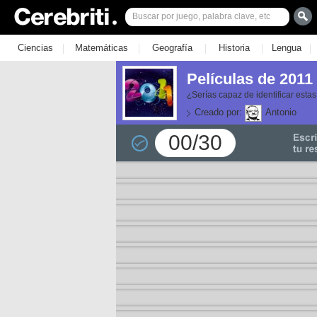
|
|
|
|
|
Ciencias
Matemáticas
Geografía
Historia
Lengua
Películas de 2011
¿Serías capaz de identificar esta
Creado por:
Antonio
00/30