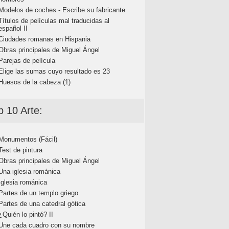
Modelos de coches - Escribe su fabricante
Títulos de películas mal traducidas al
español II
Ciudades romanas en Hispania
Obras principales de Miguel Ángel
Parejas de película
Elige las sumas cuyo resultado es 23
Huesos de la cabeza (1)
p 10 Arte:
Monumentos (Fácil)
Test de pintura
Obras principales de Miguel Ángel
Una iglesia románica
Iglesia románica
Partes de un templo griego
Partes de una catedral gótica
¿Quién lo pintó? II
Une cada cuadro con su nombre