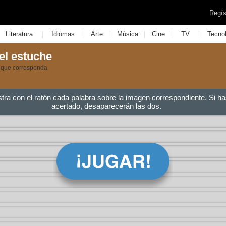
Regís
|
|
|
|
|
|
Literatura
Idiomas
Arte
Música
Cine
TV
Tecno
el estuche
 que corresponda.
stra con el ratón cada palabra sobre la imagen correspondiente. Si ha
acertado, desaparecerán las dos.