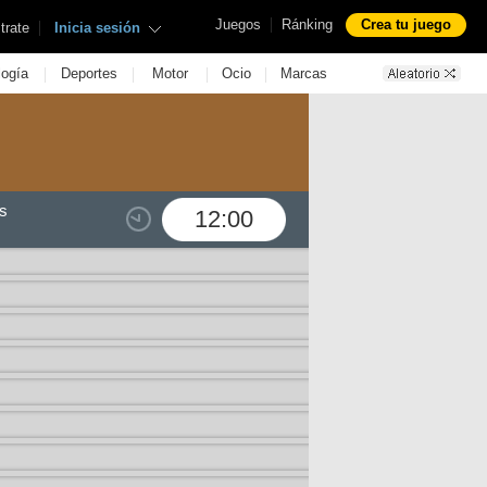
|
Juegos
Ránking
Crea tu juego
|
trate
Inicia sesión
|
|
|
|
logía
Deportes
Motor
Ocio
Marcas
s
12:00