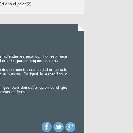
Adivina el color (2)
e aprender es jugando. Por eso nace
l creados por los propios usuarios.
entos de nuestra comunidad en un solo
que buscas. Da igual lo específico o
migos para demostrar quién es el que
uronas en forma.