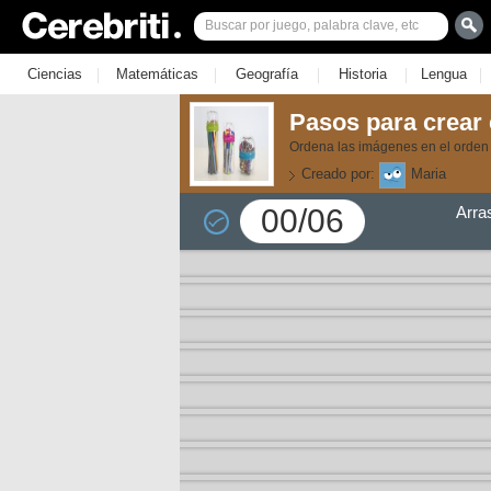
|
|
|
|
|
Ciencias
Matemáticas
Geografía
Historia
Lengua
Pasos para crear 
Ordena las imágenes en el orden
Creado por:
Maria
00/06
Arra