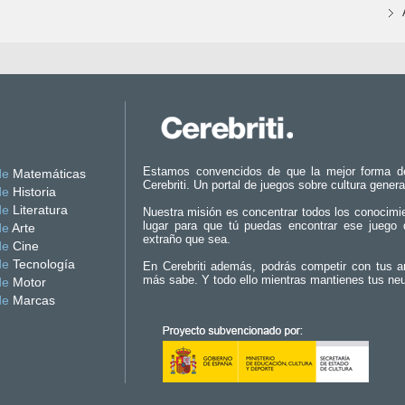
Estamos convencidos de que la mejor forma d
de
Matemáticas
Cerebriti. Un portal de juegos sobre cultura genera
de
Historia
de
Literatura
Nuestra misión es concentrar todos los conocimi
lugar para que tú puedas encontrar ese juego 
de
Arte
extraño que sea.
de
Cine
de
Tecnología
En Cerebriti además, podrás competir con tus a
más sabe. Y todo ello mientras mantienes tus ne
de
Motor
de
Marcas