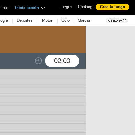
|
Juegos
Ránking
Crea tu juego
|
trate
Inicia sesión
|
|
|
|
logía
Deportes
Motor
Ocio
Marcas
02:00