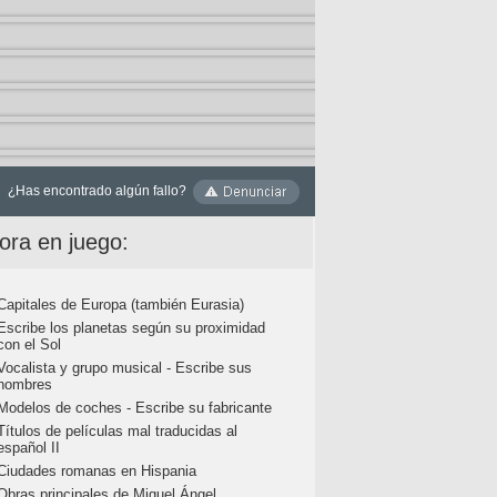
¿Has encontrado algún fallo?
ora en juego:
Capitales de Europa (también Eurasia)
Escribe los planetas según su proximidad
con el Sol
Vocalista y grupo musical - Escribe sus
nombres
Modelos de coches - Escribe su fabricante
Títulos de películas mal traducidas al
español II
Ciudades romanas en Hispania
Obras principales de Miguel Ángel