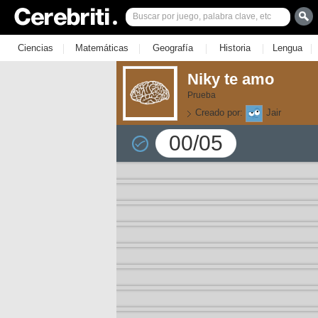
|
|
|
|
|
Ciencias
Matemáticas
Geografía
Historia
Lengua
Niky te amo
Prueba
Creado por:
Jair
00/05