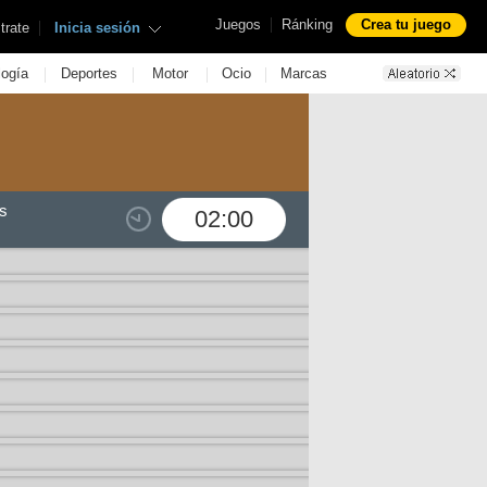
|
Juegos
Ránking
Crea tu juego
|
trate
Inicia sesión
|
|
|
|
logía
Deportes
Motor
Ocio
Marcas
s
02:00