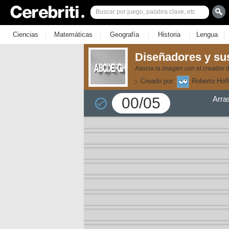
|
|
|
|
|
Ciencias
Matemáticas
Geografía
Historia
Lengua
Diseñadores y sus
Asocia la imagen con el creador de
Creado por:
Roberto Hof
00/05
Arra