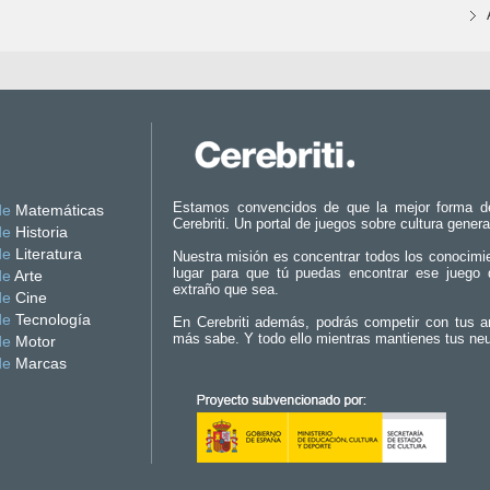
Estamos convencidos de que la mejor forma d
de
Matemáticas
Cerebriti. Un portal de juegos sobre cultura genera
de
Historia
de
Literatura
Nuestra misión es concentrar todos los conocimi
lugar para que tú puedas encontrar ese juego 
de
Arte
extraño que sea.
de
Cine
de
Tecnología
En Cerebriti además, podrás competir con tus a
más sabe. Y todo ello mientras mantienes tus ne
de
Motor
de
Marcas