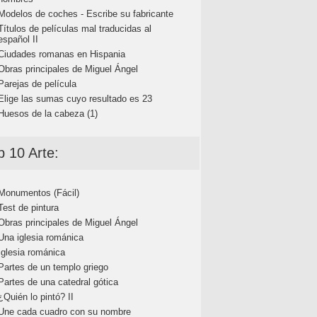
Modelos de coches - Escribe su fabricante
Títulos de películas mal traducidas al
español II
Ciudades romanas en Hispania
Obras principales de Miguel Ángel
Parejas de película
Elige las sumas cuyo resultado es 23
Huesos de la cabeza (1)
p 10 Arte:
Monumentos (Fácil)
Test de pintura
Obras principales de Miguel Ángel
Una iglesia románica
Iglesia románica
Partes de un templo griego
Partes de una catedral gótica
¿Quién lo pintó? II
Une cada cuadro con su nombre