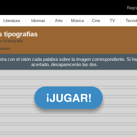
Regís
|
|
|
|
|
|
Literatura
Idiomas
Arte
Música
Cine
TV
Tecno
 tipografías
 la tipografía
fmann
stra con el ratón cada palabra sobre la imagen correspondiente. Si ha
acertado, desaparecerán las dos.