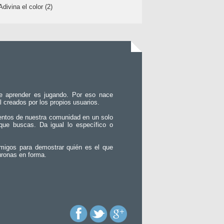
Adivina el color (2)
e aprender es jugando. Por eso nace
l creados por los propios usuarios.
entos de nuestra comunidad en un solo
que buscas. Da igual lo específico o
migos para demostrar quién es el que
uronas en forma.