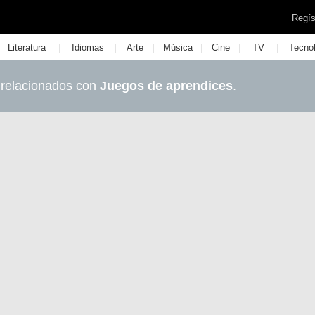
Regís
|
|
|
|
|
|
Literatura
Idiomas
Arte
Música
Cine
TV
Tecno
 relacionados con
Juegos de aprendices
.