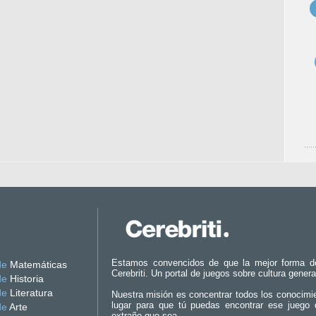
Estamos convencidos de que la mejor forma d
de
Matemáticas
Cerebriti. Un portal de juegos sobre cultura genera
de
Historia
de
Literatura
Nuestra misión es concentrar todos los conocimi
lugar para que tú puedas encontrar ese juego 
de
Arte
extraño que sea.