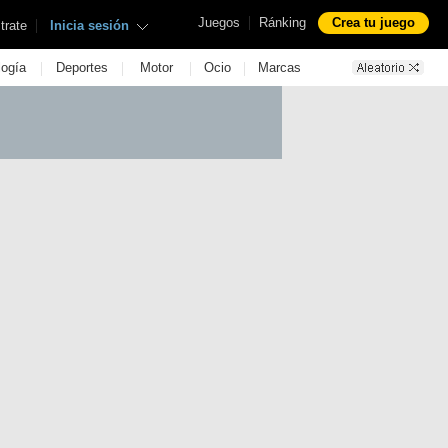
|
Juegos
Ránking
Crea tu juego
|
trate
Inicia sesión
|
|
|
|
logía
Deportes
Motor
Ocio
Marcas