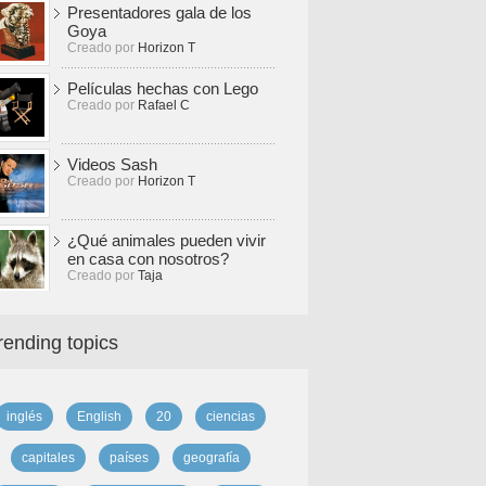
Presentadores gala de los
Goya
Creado por
Horizon T
Películas hechas con Lego
Creado por
Rafael C
Videos Sash
Creado por
Horizon T
¿Qué animales pueden vivir
en casa con nosotros?
Creado por
Taja
rending topics
inglés
English
20
ciencias
capitales
países
geografía