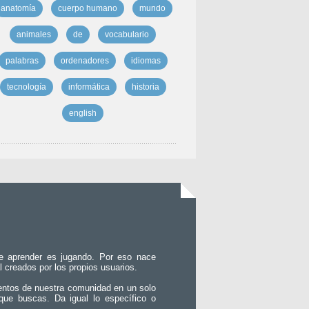
anatomía
cuerpo humano
mundo
animales
de
vocabulario
palabras
ordenadores
idiomas
tecnología
informática
historia
english
e aprender es jugando. Por eso nace
l creados por los propios usuarios.
entos de nuestra comunidad en un solo
que buscas. Da igual lo específico o