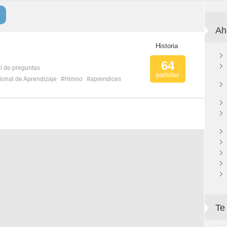
Ah
Historia
64
l de preguntas
partidas
ional de Aprendizaje
#Himno
#aprendices
Te