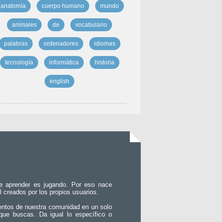
anatomía
cuerpo humano
mundo
animales
de
vocabulario
palabras
ordenadores
idiomas
tecnología
informática
historia
english
e aprender es jugando. Por eso nace
l creados por los propios usuarios.
entos de nuestra comunidad en un solo
que buscas. Da igual lo específico o