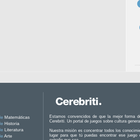
Estamos convencidos de que la mejor forma d
de
Matemáticas
Cerebriti. Un portal de juegos sobre cultura genera
de
Historia
de
Literatura
Nuestra misión es concentrar todos los conocimi
lugar para que tú puedas encontrar ese juego 
de
Arte
extraño que sea.