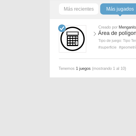
Más recientes
Más jugados
Creado por
Menganit
Área de polígo
Tipo de juego:
Tipo Te
#superficie
#geometrí
Tenemos
1 juegos
(mostrando 1 al 10)