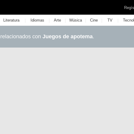
Regís
|
|
|
|
|
|
Literatura
Idiomas
Arte
Música
Cine
TV
Tecno
 relacionados con
Juegos de apotema
.