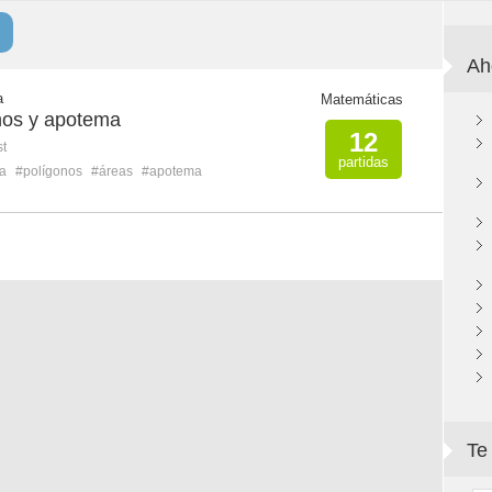
Ah
a
Matemáticas
nos y apotema
12
st
partidas
a
#polígonos
#áreas
#apotema
Te