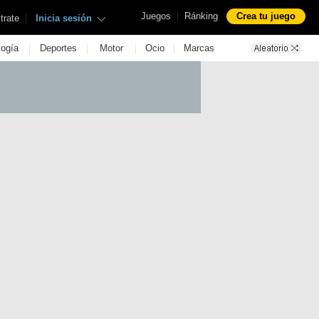
|
Juegos
Ránking
Crea tu juego
|
trate
Inicia sesión
|
|
|
|
logía
Deportes
Motor
Ocio
Marcas