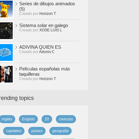
Series de dibujos animados
(5)
Creado por
Horizon T
Sistema solar en galego
Creado por
XOSE LUIS L
ADIVINA QUIEN ES
Creado por
Adonis C
Películas españolas más
taquilleras
Creado por
Horizon T
rending topics
inglés
English
20
ciencias
capitales
países
geografía