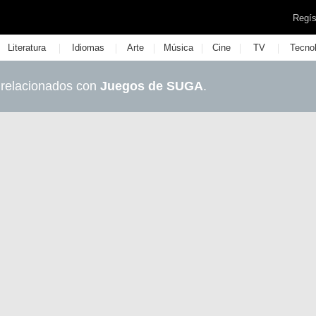
Regís
|
|
|
|
|
|
Literatura
Idiomas
Arte
Música
Cine
TV
Tecno
 relacionados con
Juegos de SUGA
.