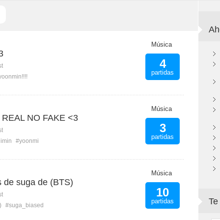
Ah
Música
3
4
st
partidas
yoonmin!!!!
Música
 REAL NO FAKE <3
3
st
partidas
jimin
#yoonmi
Música
s de suga de (BTS)
10
st
Te
partidas
)
#suga_biased