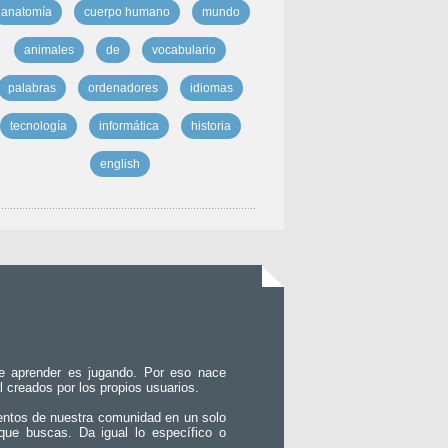
anatomía
cuerpo humano
mundo
animales
de
vocabulario
palabras
ordenadores
idiomas
tecnología
informática
historia
english
e aprender es jugando. Por eso nace
l creados por los propios usuarios.
entos de nuestra comunidad en un solo
que buscas. Da igual lo específico o