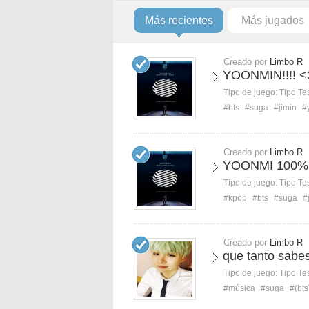
Más recientes
Más jugados
Creado por
Limbo R
YOONMIN!!!! <
Tipo de juego:
Tipo Te
#bts
#suga
#jimin
#
Creado por
Limbo R
YOONMI 100%
Tipo de juego:
Tipo Te
#kpop
#bts
#suga
#
Creado por
Limbo R
que tanto sabe
Tipo de juego:
Tipo Te
#música
#suga
#(bts