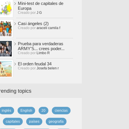
Mini-test de capitales de
Europa
Creado por
J G
Casi ángeles (2)
Creado por
araceli camila f
Prueba para verdaderas
ARMY'S... crees poder...
Creado por
Limbo R
El orden feudal 34
Creado por
Josefa belen r
rending topics
inglés
English
20
ciencias
capitales
países
geografía