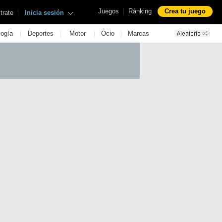
|
Juegos
Ránking
Crea tu juego
|
trate
Inicia sesión
|
|
|
|
logía
Deportes
Motor
Ocio
Marcas