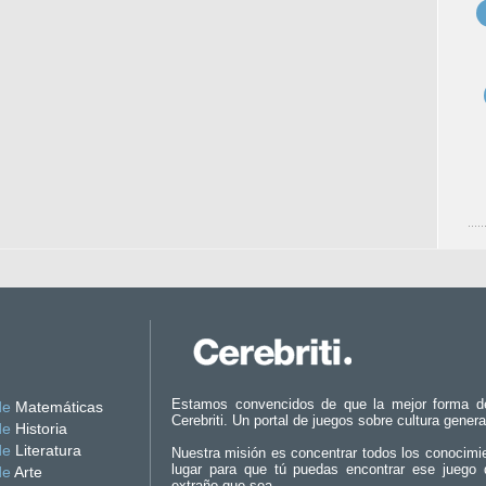
Estamos convencidos de que la mejor forma d
de
Matemáticas
Cerebriti. Un portal de juegos sobre cultura genera
de
Historia
de
Literatura
Nuestra misión es concentrar todos los conocimi
lugar para que tú puedas encontrar ese juego 
de
Arte
extraño que sea.