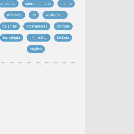
anatomía
cuerpo humano
mundo
animales
de
vocabulario
palabras
ordenadores
idiomas
tecnología
informática
historia
english