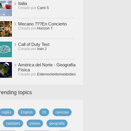
Italia
Creado por
Cami S
Mecano ???En Concierto
Creado por
Horizon T
Call of Duty Text
Creado por
Ivan J
América del Norte - Geografía
Física
Creado por
Esternocleidomastoideo
rending topics
inglés
English
20
ciencias
capitales
países
geografía