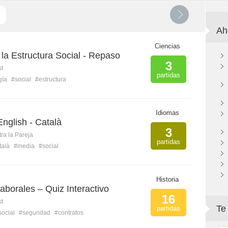
Ah
Ciencias
la Estructura Social - Repaso
3
st
partidas
gía
#social
#estructura
Idiomas
English - Català
3
ra la Pareja
partidas
talà
#media
#social
Historia
borales – Quiz Interactivo
16
st
Te
partidas
social
#seguridad
#contratos