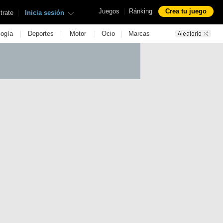
|
Juegos
Ránking
Crea tu juego
|
trate
Inicia sesión
|
|
|
|
logía
Deportes
Motor
Ocio
Marcas