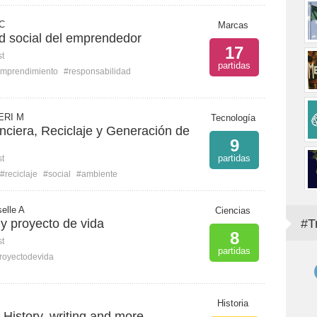
 C
Marcas
d social del emprendedor
17
st
partidas
mprendimiento
#responsabilidad
ERI M
Tecnología
nciera, Reciclaje y Generación de
9
partidas
st
#reciclaje
#social
#ambiente
selle A
Ciencias
 y proyecto de vida
#T
8
st
partidas
royectodevida
Historia
 History, writing and more