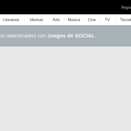
Regís
|
|
|
|
|
|
Literatura
Idiomas
Arte
Música
Cine
TV
Tecno
os relacionados con
Juegos de SOCIAL
.