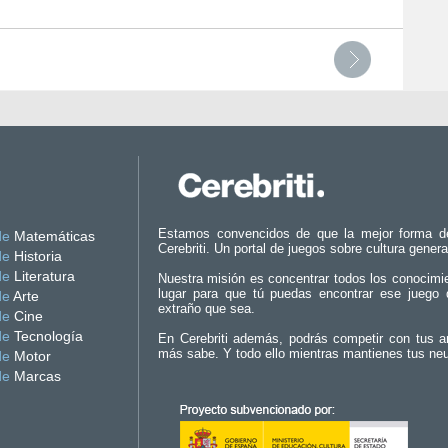
Estamos convencidos de que la mejor forma d
de
Matemáticas
Cerebriti. Un portal de juegos sobre cultura genera
de
Historia
de
Literatura
Nuestra misión es concentrar todos los conocimi
lugar para que tú puedas encontrar ese juego 
de
Arte
extraño que sea.
de
Cine
de
Tecnología
En Cerebriti además, podrás competir con tus a
más sabe. Y todo ello mientras mantienes tus ne
de
Motor
de
Marcas