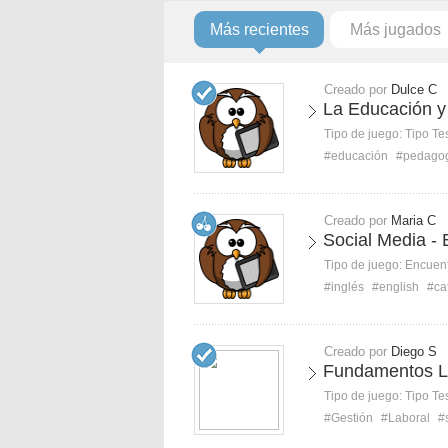
Más recientes
Más jugados
Creado por
Dulce C
La Educación y 
Tipo de juego:
Tipo Te
#educación
#pedago
Creado por
Maria C
Social Media - 
Tipo de juego:
Encuent
#inglés
#english
#ca
Creado por
Diego S
Fundamentos La
Tipo de juego:
Tipo Te
#Gestión
#Laboral
#