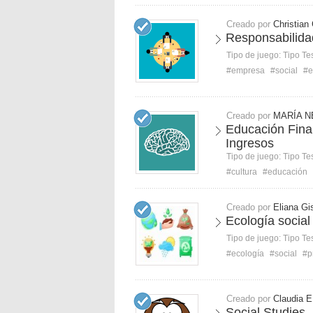
Creado por
Christian
Responsabilida
Tipo de juego:
Tipo Te
#empresa
#social
#e
Creado por
MARÍA N
Educación Fina
Ingresos
Tipo de juego:
Tipo Te
#cultura
#educación
Creado por
Eliana Gi
Ecología social
Tipo de juego:
Tipo Te
#ecología
#social
#p
Creado por
Claudia E
Social Studies -