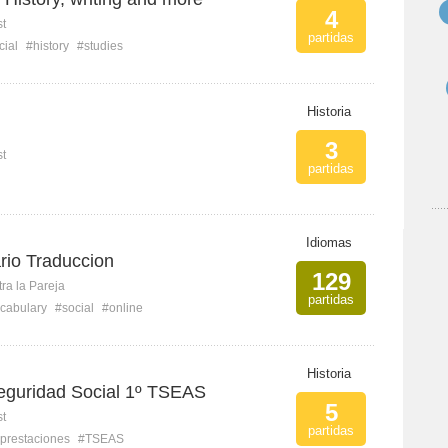
4
st
partidas
cial
#history
#studies
Historia
3
st
partidas
Idiomas
rio Traduccion
129
ra la Pareja
partidas
cabulary
#social
#online
Historia
eguridad Social 1º TSEAS
5
st
partidas
prestaciones
#TSEAS