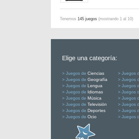
Tenemos
145 juegos
(mostrando 1 al 10)
Elige una categoría:
> Juegos de
Ciencias
> Juegos 
> Juegos de
Geografía
> Juegos 
> Juegos de
Lengua
> Juegos 
> Juegos de
Idiomas
> Juegos 
> Juegos de
Música
> Juegos 
> Juegos de
Televisión
> Juegos 
> Juegos de
Deportes
> Juegos 
> Juegos de
Ocio
> Juegos 