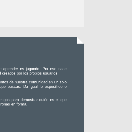
e aprender es jugando. Por eso nace
l creados por los propios usuarios.
entos de nuestra comunidad en un solo
que buscas. Da igual lo específico o
migos para demostrar quién es el que
uronas en forma.