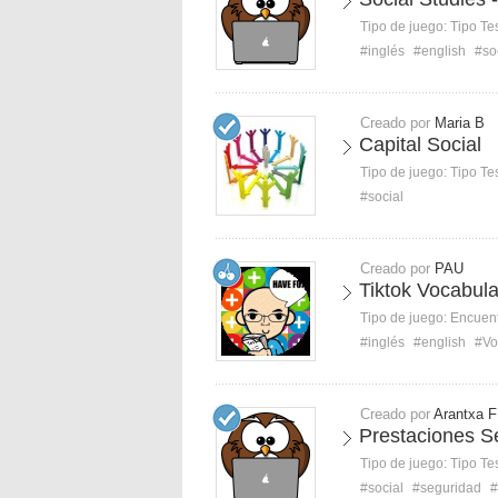
Tipo de juego:
Tipo Te
#inglés
#english
#so
Creado por
Maria B
Capital Social
Tipo de juego:
Tipo Te
#social
Creado por
PAU
Tiktok Vocabula
Tipo de juego:
Encuent
#inglés
#english
#Vo
Creado por
Arantxa F
Prestaciones S
Tipo de juego:
Tipo Te
#social
#seguridad
#