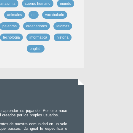
anatomía
cuerpo humano
mundo
animales
de
vocabulario
palabras
ordenadores
idiomas
tecnología
informática
historia
english
e aprender es jugando. Por eso nace
l creados por los propios usuarios.
entos de nuestra comunidad en un solo
que buscas. Da igual lo específico o