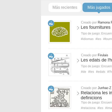
Más recientes
Más jugados
Creado por
Ramona 
Les fournitures 
Tipo de juego:
Encuent
#idiomas
#les
#fourn
Creado por
Firulais
Les edats de l'h
Tipo de juego:
Encuent
#de
#les
#edats
#l'h
Creado por
Junhao Z
Relaciona les 
definicions
Tipo de juego:
Encuent
#relaciona
#les
#ima