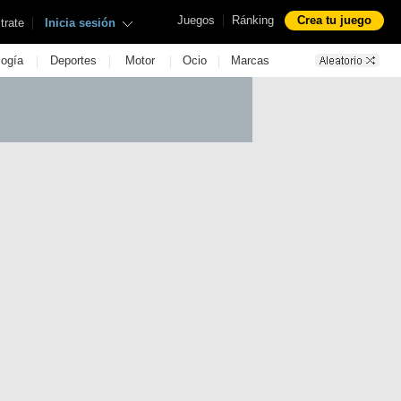
|
Juegos
Ránking
Crea tu juego
|
trate
Inicia sesión
|
|
|
|
logía
Deportes
Motor
Ocio
Marcas