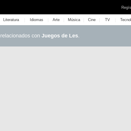
Regís
|
|
|
|
|
|
Literatura
Idiomas
Arte
Música
Cine
TV
Tecno
 relacionados con
Juegos de Les
.