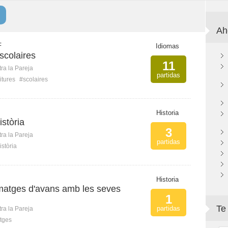
Ah
F
Idiomas
scolaires
11
ra la Pareja
partidas
itures
#scolaires
Historia
istòria
3
ra la Pareja
partidas
istòria
Historia
imatges d'avans amb les seves
1
Te
partidas
ra la Pareja
tges