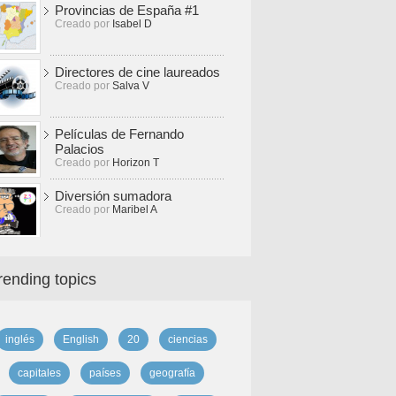
Provincias de España #1
Creado por
Isabel D
Directores de cine laureados
Creado por
Salva V
Películas de Fernando
Palacios
Creado por
Horizon T
Diversión sumadora
Creado por
Maribel A
rending topics
inglés
English
20
ciencias
capitales
países
geografía