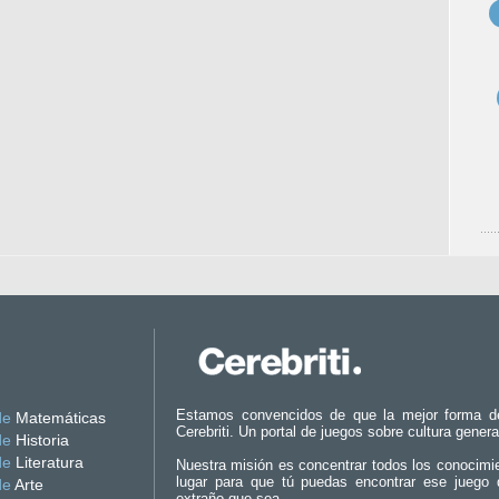
Estamos convencidos de que la mejor forma d
de
Matemáticas
Cerebriti. Un portal de juegos sobre cultura genera
de
Historia
de
Literatura
Nuestra misión es concentrar todos los conocimi
lugar para que tú puedas encontrar ese juego 
de
Arte
extraño que sea.