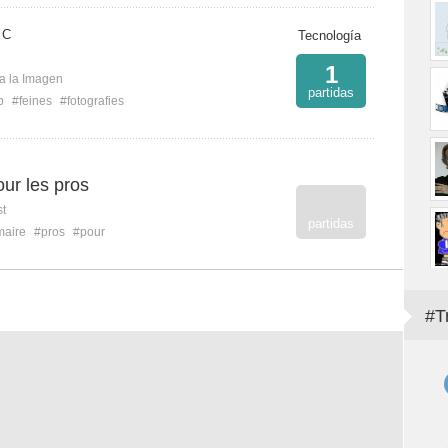
 C
Tecnología
1
ca la Imagen
partidas
b
#feines
#fotografies
ur les pros
st
partidas
aire
#pros
#pour
#T