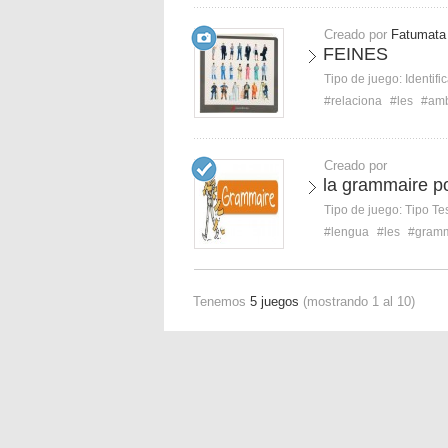
Creado por
Fatumata
FEINES
Tipo de juego:
Identifi
#relaciona
#les
#am
Creado por
la grammaire po
Tipo de juego:
Tipo Te
#lengua
#les
#gramm
Tenemos
5 juegos
(mostrando 1 al 10)