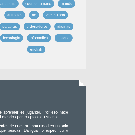
anatomía
cuerpo humano
mundo
animales
de
vocabulario
palabras
ordenadores
idiomas
tecnología
informática
historia
english
e aprender es jugando. Por eso nace
l creados por los propios usuarios.
entos de nuestra comunidad en un solo
que buscas. Da igual lo específico o