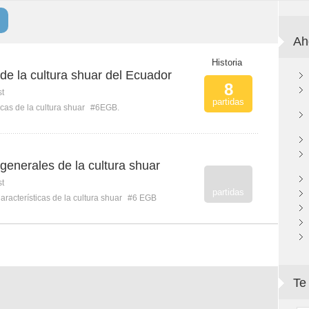
Ah
Historia
 de la cultura shuar del Ecuador
8
st
partidas
icas de la cultura shuar
#6EGB.
 generales de la cultura shuar
st
partidas
aracterísticas de la cultura shuar
#6 EGB
Te