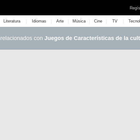
Regís
|
|
|
|
|
|
Literatura
Idiomas
Arte
Música
Cine
TV
Tecno
 relacionados con
Juegos de Características de la cul