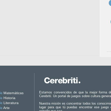
Estamos convencidos de que la mejor forma d
de
Matemáticas
Cerebriti. Un portal de juegos sobre cultura genera
de
Historia
de
Literatura
Nuestra misión es concentrar todos los conocimi
lugar para que tú puedas encontrar ese juego 
de
Arte
extraño que sea.