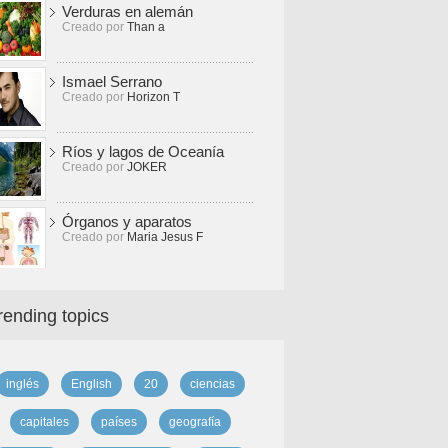
Verduras en alemán
Creado por
Than a
Ismael Serrano
Creado por
Horizon T
Ríos y lagos de Oceanía
Creado por
JOKER
Órganos y aparatos
Creado por
Maria Jesus F
rending topics
inglés
English
20
ciencias
capitales
países
geografía