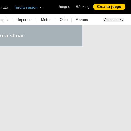
|
Juegos
Ránking
Crea tu juego
|
trate
Inicia sesión
|
|
|
|
logía
Deportes
Motor
Ocio
Marcas
tura shuar
.