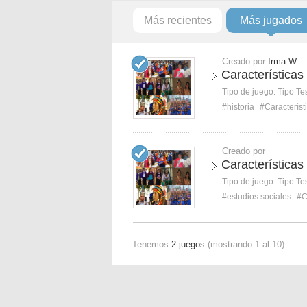
Más recientes
Más jugados
Creado por
Irma W
Características
Tipo de juego:
Tipo Te
#historia
#Característ
Creado por
Características
Tipo de juego:
Tipo Te
#estudios sociales
#C
Tenemos
2 juegos
(mostrando 1 al 10)