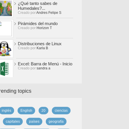
¿Qué tanto sabes de
Humedales?...
Creado por
Andres Felipe S
Pirámides del mundo
Creado por
Horizon T
Distribuciones de Linux
Creado por
Karla B
Excel: Barra de Menú - Inicio
Creado por
sandra a
rending topics
inglés
English
20
ciencias
capitales
países
geografía