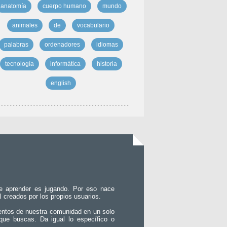
anatomía
cuerpo humano
mundo
animales
de
vocabulario
palabras
ordenadores
idiomas
tecnología
informática
historia
english
e aprender es jugando. Por eso nace
l creados por los propios usuarios.
entos de nuestra comunidad en un solo
que buscas. Da igual lo específico o