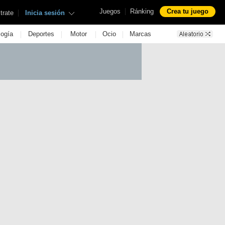
|
Juegos
Ránking
Crea tu juego
|
trate
Inicia sesión
|
|
|
|
logía
Deportes
Motor
Ocio
Marcas