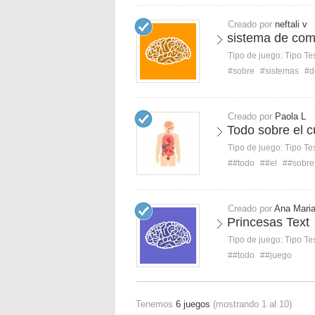
Creado por
neftali v
sistema de com
Tipo de juego:
Tipo Te
#sobre
#sistemas
#d
Creado por
Paola L
Todo sobre el 
Tipo de juego:
Tipo Te
##todo
##el
##sobre
Creado por
Ana Mari
Princesas Text
Tipo de juego:
Tipo Te
##todo
##juego
Tenemos
6 juegos
(mostrando 1 al 10)