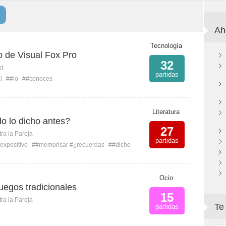
Ah
Tecnología
o de Visual Fox Pro
32
st
partidas
l
##lo
##conoces
Literatura
o lo dicho antes?
27
ra la Pareja
partidas
expositivo
##memorisar #¿recuerdas
##dicho
Ocio
juegos tradicionales
15
ra la Pareja
Te
partidas