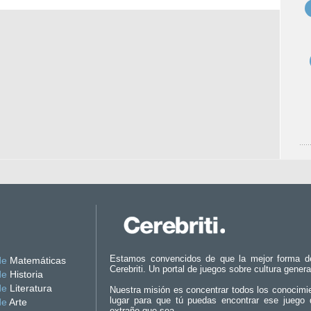
Estamos convencidos de que la mejor forma d
de
Matemáticas
Cerebriti. Un portal de juegos sobre cultura genera
de
Historia
de
Literatura
Nuestra misión es concentrar todos los conocimi
lugar para que tú puedas encontrar ese juego 
de
Arte
extraño que sea.