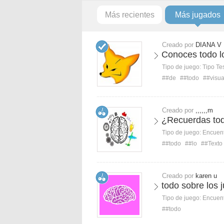
Más recientes
Más jugados
Creado por
DIANA V
Conoces todo l
Tipo de juego:
Tipo Te
##de
##todo
##visua
Creado por
,,,,,,m
¿Recuerdas tod
Tipo de juego:
Encuent
##todo
##lo
##Texto 
Creado por
karen u
todo sobre los 
Tipo de juego:
Encuent
##todo