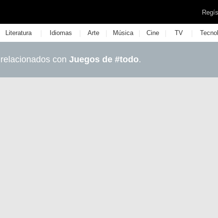
Regís
|
|
|
|
|
|
Literatura
Idiomas
Arte
Música
Cine
TV
Tecno
 relacionados con
Juegos de #todo
.