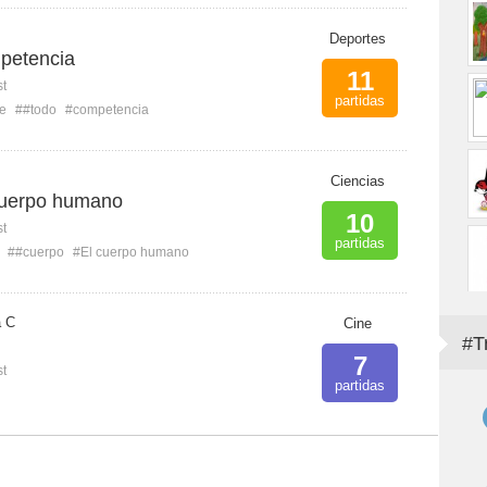
Deportes
petencia
11
st
partidas
e
##todo
#competencia
Ciencias
cuerpo humano
10
st
partidas
##cuerpo
#El cuerpo humano
a C
Cine
#T
7
st
partidas