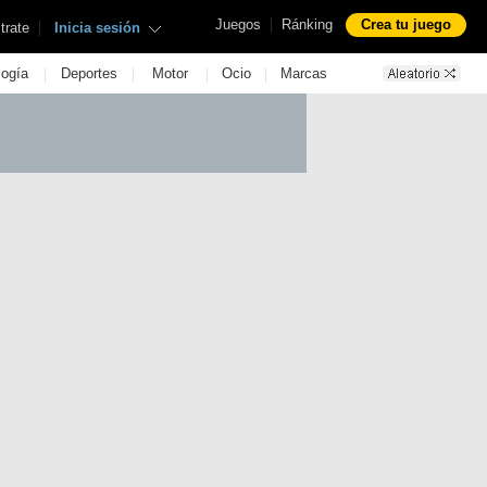
|
Juegos
Ránking
Crea tu juego
|
trate
Inicia sesión
|
|
|
|
logía
Deportes
Motor
Ocio
Marcas