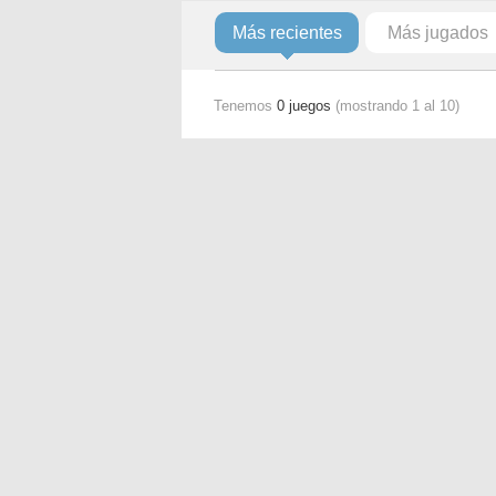
Más recientes
Más jugados
Tenemos
0 juegos
(mostrando 1 al 10)