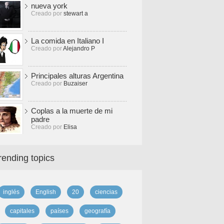
nueva york
Creado por
stewart a
La comida en Italiano I
Creado por
Alejandro P
Principales alturas Argentina
Creado por
Buzaiser
Coplas a la muerte de mi
padre
Creado por
Elisa
rending topics
inglés
English
20
ciencias
capitales
países
geografía