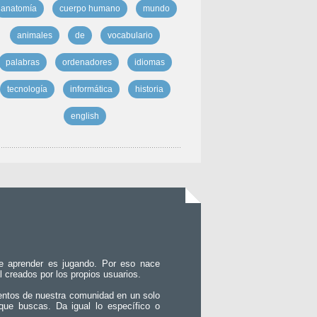
anatomía
cuerpo humano
mundo
animales
de
vocabulario
palabras
ordenadores
idiomas
tecnología
informática
historia
english
e aprender es jugando. Por eso nace
l creados por los propios usuarios.
entos de nuestra comunidad en un solo
que buscas. Da igual lo específico o