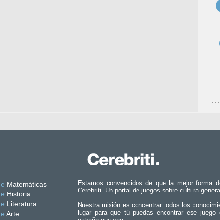
Estamos convencidos de que la mejor forma d
de
Matemáticas
Cerebriti. Un portal de juegos sobre cultura genera
de
Historia
de
Literatura
Nuestra misión es concentrar todos los conocimi
lugar para que tú puedas encontrar ese juego 
de
Arte
extraño que sea.