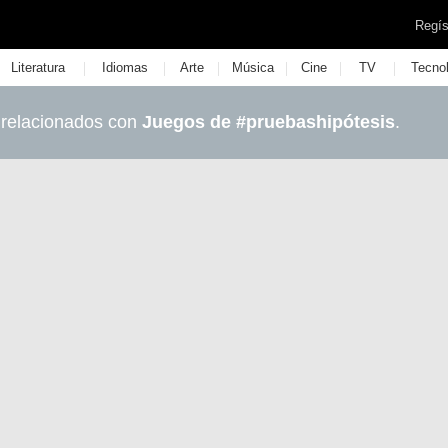
Regís
|
|
|
|
|
|
Literatura
Idiomas
Arte
Música
Cine
TV
Tecno
 relacionados con
Juegos de #pruebashipótesis
.