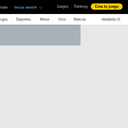
|
Juegos
Ránking
Crea tu juego
|
trate
Inicia sesión
|
|
|
|
logía
Deportes
Motor
Ocio
Marcas