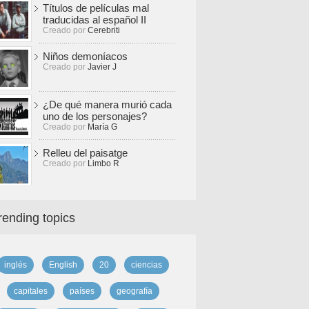
Títulos de películas mal
traducidas al español II
Creado por
Cerebriti
Niños demoníacos
Creado por
Javier J
¿De qué manera murió cada
uno de los personajes?
Creado por
María G
Relleu del paisatge
Creado por
Limbo R
rending topics
inglés
English
20
ciencias
capitales
países
geografía