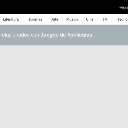
Regís
|
|
|
|
|
|
Literatura
Idiomas
Arte
Música
Cine
TV
Tecno
 relacionados con
Juegos de #películas
.