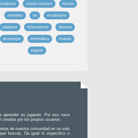
anatomía
cuerpo humano
mundo
animales
de
vocabulario
palabras
ordenadores
idiomas
tecnología
informática
historia
english
e aprender es jugando. Por eso nace
l creados por los propios usuarios.
entos de nuestra comunidad en un solo
que buscas. Da igual lo específico o