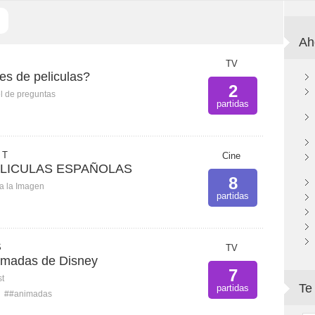
Ah
TV
es de peliculas?
2
l de preguntas
partidas
 T
Cine
PELICULAS ESPAÑOLAS
8
ca la Imagen
partidas
S
TV
nimadas de Disney
7
st
Te
partidas
##animadas