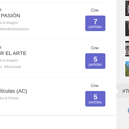
H
Cine
I PASIÓN
7
ca la Imagen
partidas
#elarteesmipasion
H
Cine
R EL ARTE
5
ca la Imagen
partidas
os
##cinearte
Cine
lículas (AC)
#T
5
ra la Pareja
partidas