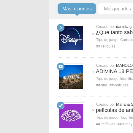
Más recientes
Más jugados
Creado por
daniela g
¿Que tanto sab
Tipo de juego:
Carruse
##Películas
Creado por
MANOLO
ADIVINA 18 
Tipo de juego:
Identifi
##cine
##Películas
Creado por
Mariana 
películas de a
Tipo de juego:
Tipo Te
##Películas
##disney