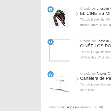
Creado por
Jhoselin 
EL CINE ES M
Tipo de juego:
Identifi
##cine
##Películas
#
Creado por
Jhoselin 
CINÉFILOS PO
Tipo de juego:
Identifi
##Películas
##cinéfil
Creado por
Andrés C
Cartelera de Pe
Tipo de juego:
Encuent
##Películas
Tenemos
6 juegos
(mostrando 1 al 10)