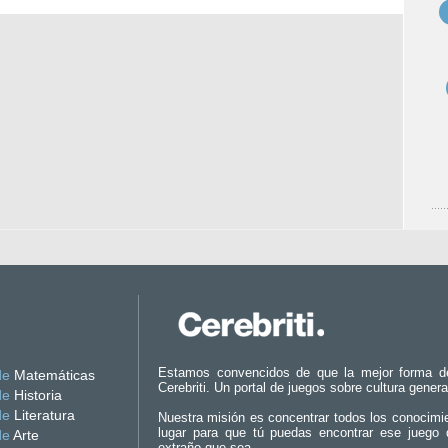
Estamos convencidos de que la mejor forma d
de
Matemáticas
Cerebriti. Un portal de juegos sobre cultura genera
de
Historia
de
Literatura
Nuestra misión es concentrar todos los conocimi
lugar para que tú puedas encontrar ese juego 
de
Arte
extraño que sea.