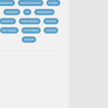
anatomía
cuerpo humano
mundo
animales
de
vocabulario
palabras
ordenadores
idiomas
tecnología
informática
historia
english