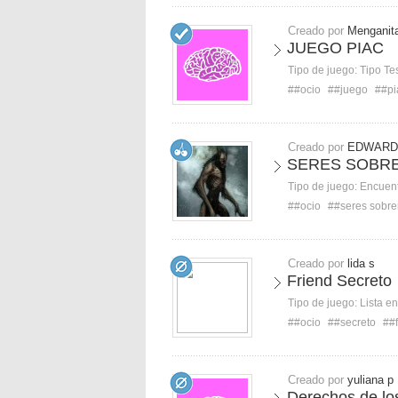
Creado por
Menganit
JUEGO PIAC
Tipo de juego:
Tipo Te
##ocio
##juego
##pi
Creado por
EDWARD
SERES SOBR
Tipo de juego:
Encuent
##ocio
##seres sobre
Creado por
lida s
Friend Secreto
Tipo de juego:
Lista e
##ocio
##secreto
##f
Creado por
yuliana p
Derechos de lo