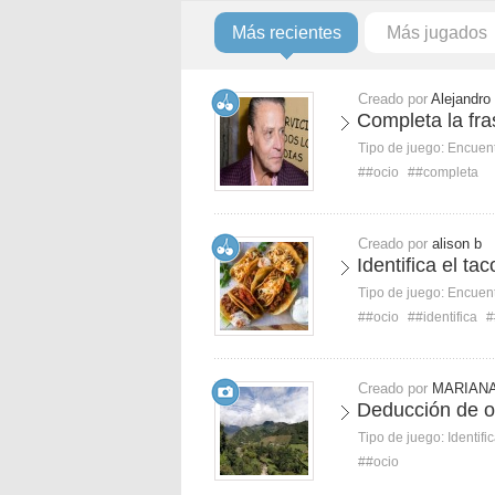
Más recientes
Más jugados
Creado por
Alejandro
Completa la fra
Tipo de juego:
Encuent
##ocio
##completa
Creado por
alison b
Identifica el tac
Tipo de juego:
Encuent
##ocio
##identifica
#
Creado por
MARIANA
Deducción de o
Tipo de juego:
Identifi
##ocio