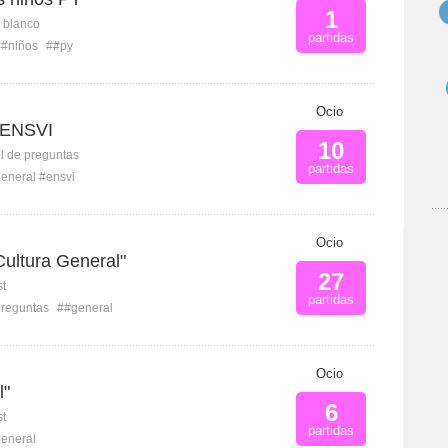
1
n blanco
partidas
##niños
##py
Ocio
l ENSVI
10
l de preguntas
partidas
eneral #ensvi
Ocio
Cultura General"
27
st
partidas
reguntas
##general
Ocio
l"
6
st
partidas
eneral