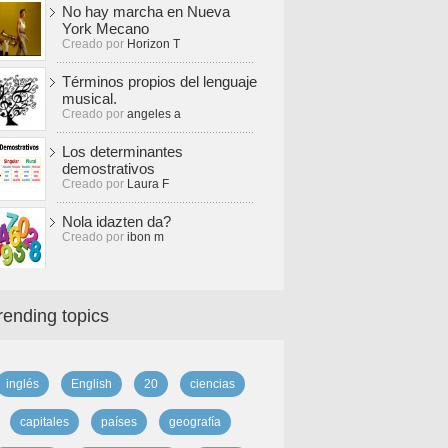
No hay marcha en Nueva
York Mecano
Creado por
Horizon T
Términos propios del lenguaje
musical.
Creado por
angeles a
Los determinantes
demostrativos
Creado por
Laura F
Nola idazten da?
Creado por
ibon m
rending topics
inglés
English
20
ciencias
capitales
países
geografía