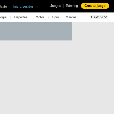
|
Juegos
Ránking
Crea tu juego
|
trate
Inicia sesión
|
|
|
|
logía
Deportes
Motor
Ocio
Marcas