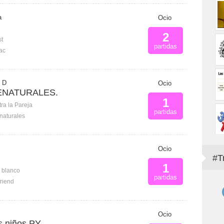
a
Ocio
2
st
partidas
ac
 D
Ocio
ENATURALES.
1
ra la Pareja
partidas
naturales
Ocio
#T
1
n blanco
partidas
riend
Ocio
s niños PY