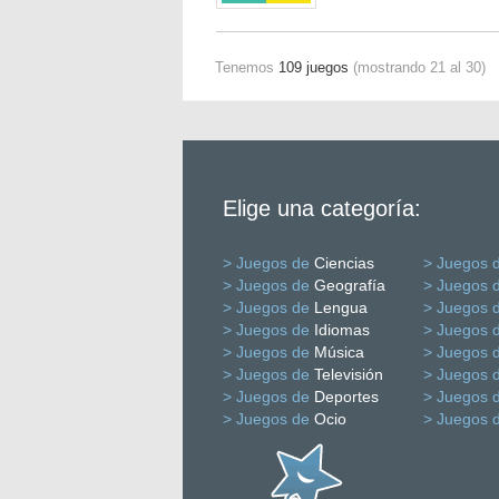
Tenemos
109 juegos
(mostrando 21 al 30)
Elige una categoría:
> Juegos de
Ciencias
> Juegos 
> Juegos de
Geografía
> Juegos 
> Juegos de
Lengua
> Juegos 
> Juegos de
Idiomas
> Juegos 
> Juegos de
Música
> Juegos 
> Juegos de
Televisión
> Juegos 
> Juegos de
Deportes
> Juegos 
> Juegos de
Ocio
> Juegos 