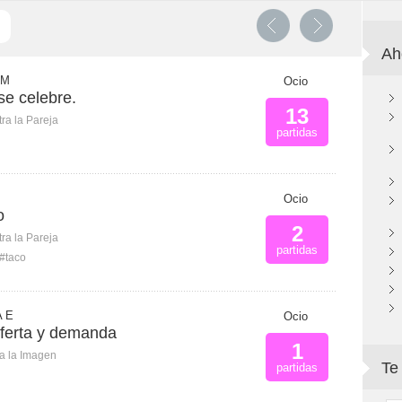
Ah
 M
Ocio
se celebre.
13
ra la Pareja
partidas
Ocio
o
2
ra la Pareja
partidas
#taco
 E
Ocio
ferta y demanda
1
ca la Imagen
Te
partidas