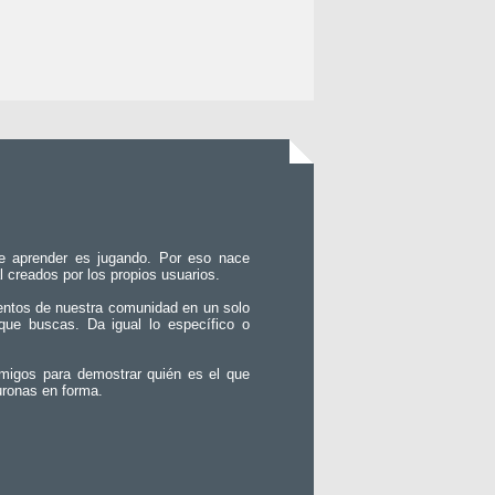
e aprender es jugando. Por eso nace
l creados por los propios usuarios.
entos de nuestra comunidad en un solo
que buscas. Da igual lo específico o
migos para demostrar quién es el que
uronas en forma.