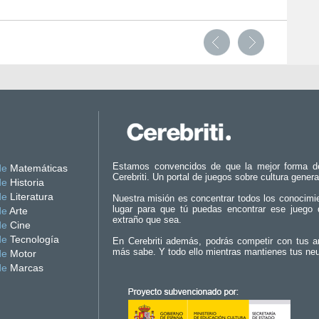
Estamos convencidos de que la mejor forma d
de
Matemáticas
Cerebriti. Un portal de juegos sobre cultura genera
de
Historia
de
Literatura
Nuestra misión es concentrar todos los conocimi
lugar para que tú puedas encontrar ese juego 
de
Arte
extraño que sea.
de
Cine
de
Tecnología
En Cerebriti además, podrás competir con tus a
más sabe. Y todo ello mientras mantienes tus ne
de
Motor
de
Marcas