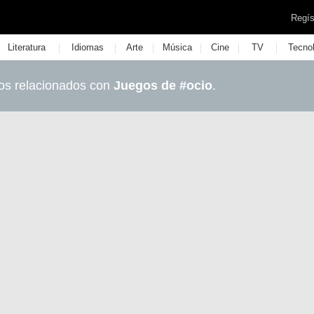
Regís
|
|
|
|
|
|
Literatura
Idiomas
Arte
Música
Cine
TV
Tecno
os relacionados con
Juegos de #ocio
.