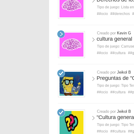
Tipo de juego:
Lista e
##ocio
##derechos
Creado por
Kevin G
cultura genera
Tipo de juego:
Carruse
##ocio
##cultura
##g
Creado por
Jeikol B
Preguntas de "
Tipo de juego:
Tipo Te
##ocio
##cultura
##p
Creado por
Jeikol B
"Cultura genera
Tipo de juego:
Tipo Te
##ocio
##cultura
##g