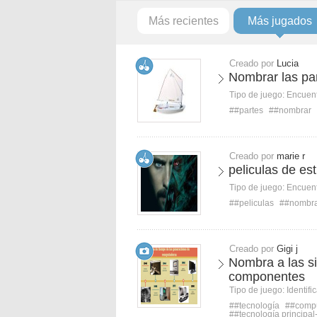
Más recientes
Más jugados
Creado por
Lucia
Nombrar las par
Tipo de juego:
Encuent
##partes
##nombrar
Creado por
marie r
peliculas de e
Tipo de juego:
Encuent
##peliculas
##nombr
Creado por
Gigi j
Nombra a las s
componentes
Tipo de juego:
Identifi
##tecnología
##comp
##tecnología principa