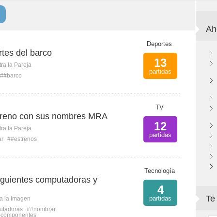
Ah
Deportes
tes del barco
13
ra la Pareja
partidas
##barco
TV
streno con sus nombres MRA
12
ra la Pareja
partidas
ar
##estrenos
Tecnología
iguientes computadoras y
4
Te
partidas
ca la Imagen
utadoras
##nombrar
l-componentes