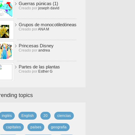
Guerras púnicas (1)
Creado por
joseph david
Grupos de monocotiledóneas
Creado por
ANA M
Princesas Disney
Creado por
andrea
Partes de las plantas
Creado por
Esther G
rending topics
inglés
English
20
ciencias
capitales
países
geografía