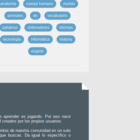
anatomía
cuerpo humano
mundo
animales
de
vocabulario
palabras
ordenadores
idiomas
tecnología
informática
historia
english
e aprender es jugando. Por eso nace
l creados por los propios usuarios.
entos de nuestra comunidad en un solo
que buscas. Da igual lo específico o