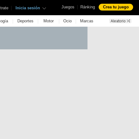
|
Juegos
Ránking
Crea tu juego
|
trate
Inicia sesión
|
|
|
|
logía
Deportes
Motor
Ocio
Marcas