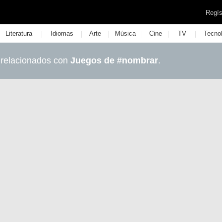
Regís
|
|
|
|
|
|
Literatura
Idiomas
Arte
Música
Cine
TV
Tecno
 relacionados con
Juegos de #nombrar
.