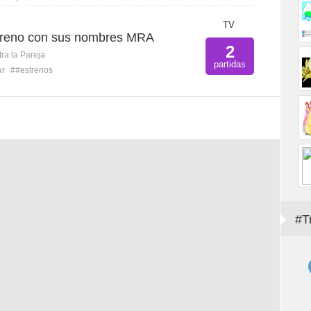
TV
streno con sus nombres MRA
2
ra la Pareja
partidas
ar
##estrenos
#T