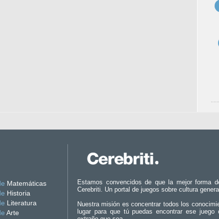
Estamos convencidos de que la mejor forma d
de
Matemáticas
Cerebriti. Un portal de juegos sobre cultura genera
de
Historia
de
Literatura
Nuestra misión es concentrar todos los conocimi
lugar para que tú puedas encontrar ese juego 
de
Arte
extraño que sea.