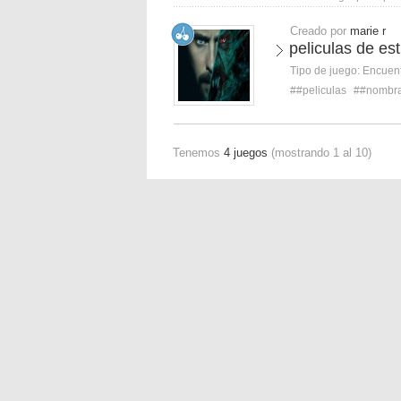
Creado por
marie r
peliculas de e
Tipo de juego:
Encuent
##peliculas
##nombr
Tenemos
4 juegos
(mostrando 1 al 10)