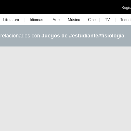
Regís
|
|
|
|
|
|
Literatura
Idiomas
Arte
Música
Cine
TV
Tecno
 relacionados con
Juegos de #estudiante#fisiologia
.