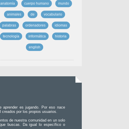
anatomía
cuerpo humano
mundo
animales
de
vocabulario
palabras
ordenadores
idiomas
tecnología
informática
historia
english
e aprender es jugando. Por eso nace
l creados por los propios usuarios.
entos de nuestra comunidad en un solo
que buscas. Da igual lo específico o