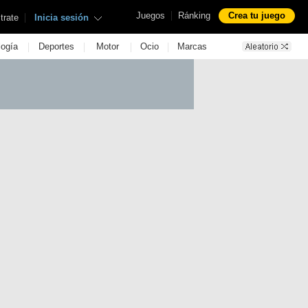
|
Juegos
Ránking
Crea tu juego
|
trate
Inicia sesión
|
|
|
|
logía
Deportes
Motor
Ocio
Marcas