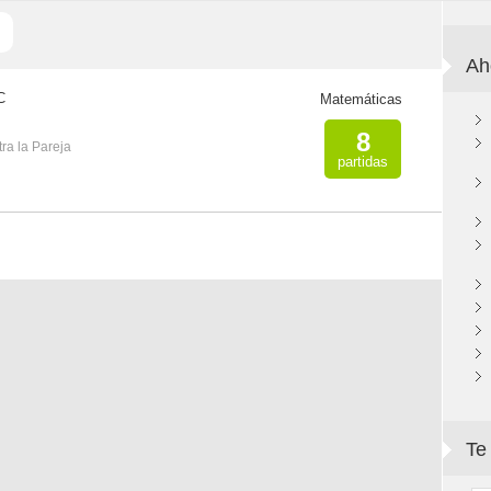
Ah
C
Matemáticas
8
ra la Pareja
partidas
Te