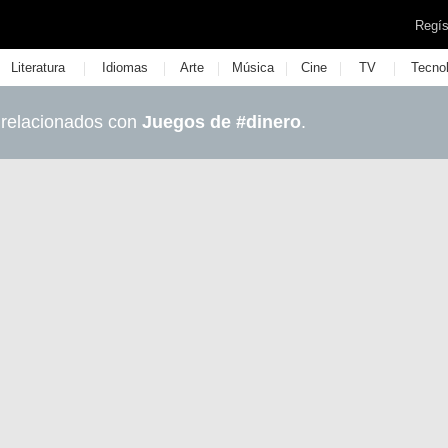
Regís
|
|
|
|
|
|
Literatura
Idiomas
Arte
Música
Cine
TV
Tecno
 relacionados con
Juegos de #dinero
.