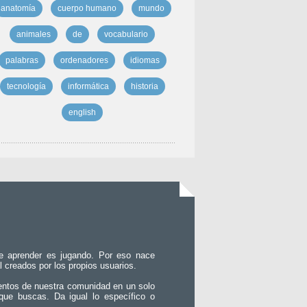
anatomía
cuerpo humano
mundo
animales
de
vocabulario
palabras
ordenadores
idiomas
tecnología
informática
historia
english
e aprender es jugando. Por eso nace
l creados por los propios usuarios.
entos de nuestra comunidad en un solo
que buscas. Da igual lo específico o