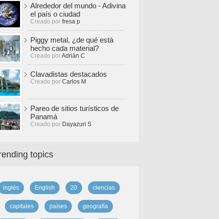
Alrededor del mundo - Adivina
el país o ciudad
Creado por
fresa p
Piggy metal, ¿de qué está
hecho cada material?
Creado por
Adrián C
Clavadistas destacados
Creado por
Carlos M
Pareo de sitios turísticos de
Panamá
Creado por
Dayazuri S
rending topics
inglés
English
20
ciencias
capitales
países
geografía