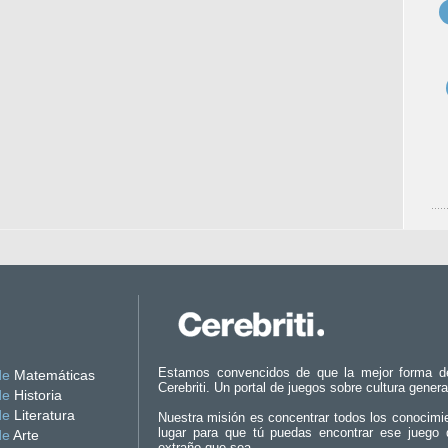
Estamos convencidos de que la mejor forma d
de
Matemáticas
Cerebriti. Un portal de juegos sobre cultura genera
de
Historia
de
Literatura
Nuestra misión es concentrar todos los conocimi
lugar para que tú puedas encontrar ese juego 
de
Arte
extraño que sea.