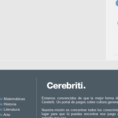
Estamos convencidos de que la mejor forma d
de
Matemáticas
Cerebriti. Un portal de juegos sobre cultura genera
de
Historia
de
Literatura
Nuestra misión es concentrar todos los conocimi
lugar para que tú puedas encontrar ese juego 
de
Arte
extraño que sea.