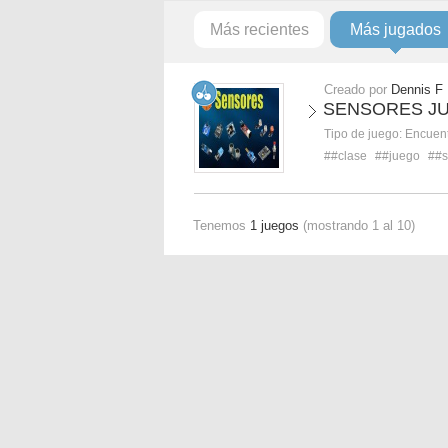
Más recientes
Más jugados
Creado por
Dennis F
SENSORES J
Tipo de juego:
Encuent
##clase
##juego
##s
Tenemos
1 juegos
(mostrando 1 al 10)