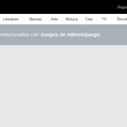
Regís
|
|
|
|
|
|
Literatura
Idiomas
Arte
Música
Cine
TV
Tecno
 relacionados con
Juegos de #dennisjuego
.