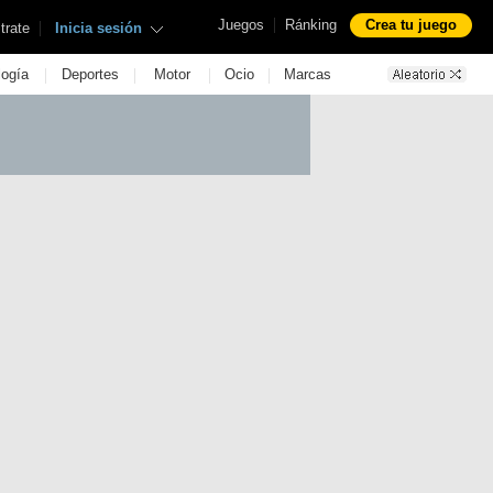
|
Juegos
Ránking
Crea tu juego
|
trate
Inicia sesión
|
|
|
|
logía
Deportes
Motor
Ocio
Marcas