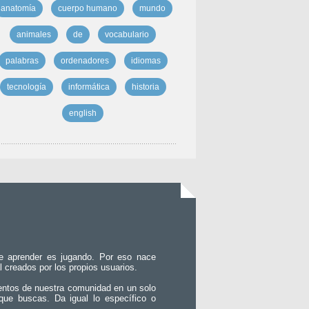
anatomía
cuerpo humano
mundo
animales
de
vocabulario
palabras
ordenadores
idiomas
tecnología
informática
historia
english
e aprender es jugando. Por eso nace
l creados por los propios usuarios.
entos de nuestra comunidad en un solo
que buscas. Da igual lo específico o