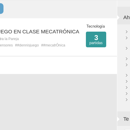
Ah
Tecnología
UEGO EN CLASE MECATRÓNICA
3
ra la Pareja
partidas
ensores
##dennisjuego
##mecatrÓnica
Te