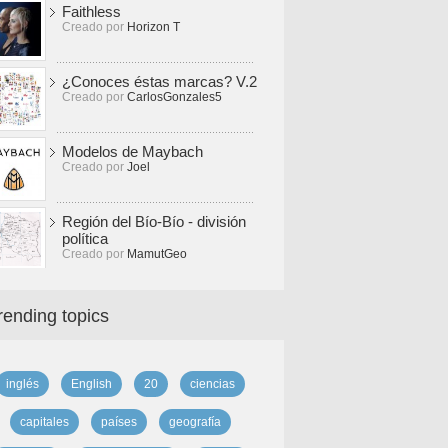
Faithless
Creado por
Horizon T
¿Conoces éstas marcas? V.2
Creado por
CarlosGonzales5
Modelos de Maybach
Creado por
Joel
Región del Bío-Bío - división
política
Creado por
MamutGeo
rending topics
inglés
English
20
ciencias
capitales
países
geografía