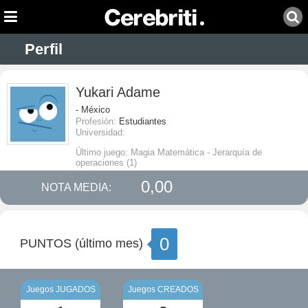
Perfil
Yukari Adame
- México
Profesión:
Estudiantes
Universidad:
Último juego: Magia Matemática - Jerarquía de
operaciones (1)
0,00
NOTA MEDIA:
0
PUNTOS (último mes)
Juegos JUGADOS
Juegos CREADOS