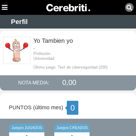
Perfil
Yo Tambien yo
-
Profesión:
Universidad:
Último juego: Test de ciberseguridad (200)
0,00
NOTA MEDIA:
0
PUNTOS (último mes)
Juegos JUGADOS
Juegos CREADOS