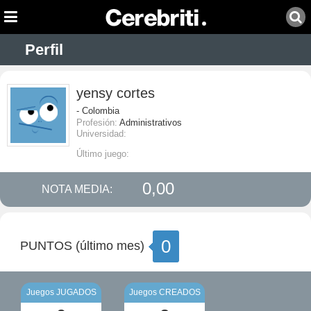
Perfil
yensy cortes
- Colombia
Profesión:
Administrativos
Universidad:
Último juego:
0,00
NOTA MEDIA:
0
PUNTOS (último mes)
Juegos JUGADOS
Juegos CREADOS