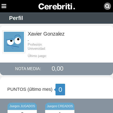
Perfil
Xavier Gonzalez
-
Profesión:
Universidad:
Último juego:
0,00
NOTA MEDIA:
0
PUNTOS (último mes)
Juegos JUGADOS
Juegos CREADOS