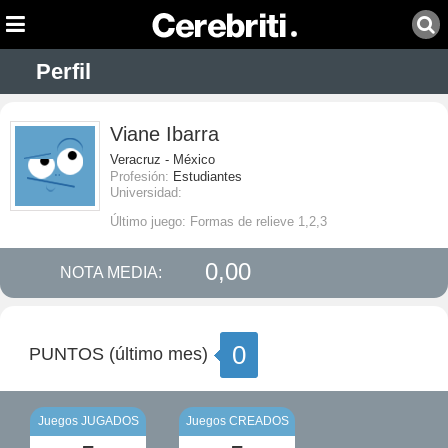
Perfil
Viane Ibarra
Veracruz - México
Profesión:
Estudiantes
Universidad:
Último juego: Formas de relieve 1,2,3
0,00
NOTA MEDIA:
0
PUNTOS (último mes)
Juegos JUGADOS
Juegos CREADOS