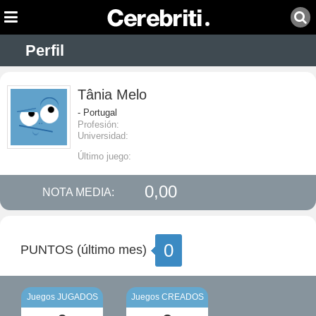
Perfil
Tânia Melo
- Portugal
Profesión:
Universidad:
Último juego:
0,00
NOTA MEDIA:
0
PUNTOS (último mes)
Juegos JUGADOS
Juegos CREADOS