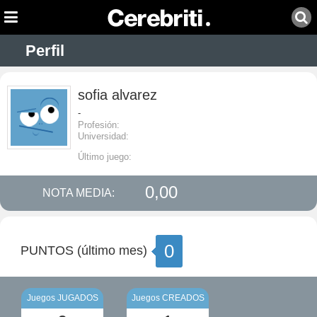
Perfil
sofia alvarez
-
Profesión:
Universidad:
Último juego:
0,00
NOTA MEDIA:
0
PUNTOS (último mes)
Juegos JUGADOS
Juegos CREADOS