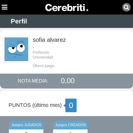
Perfil
sofia alvarez
-
Profesión:
Universidad:
Último juego:
0,00
NOTA MEDIA:
0
PUNTOS (último mes)
Juegos JUGADOS
Juegos CREADOS