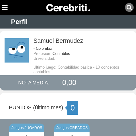
Perfil
Samuel Bermudez
- Colombia
Profesión:
Contables
Universidad:
Último juego: Contabilidad básica - 10 conceptos
contables
0,00
NOTA MEDIA:
0
PUNTOS (último mes)
Juegos JUGADOS
Juegos CREADOS