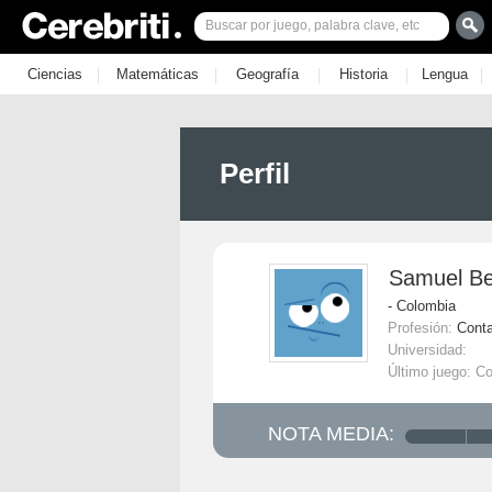
|
|
|
|
|
Ciencias
Matemáticas
Geografía
Historia
Lengua
Perfil
Samuel B
- Colombia
Profesión:
Cont
Universidad:
Último juego: Co
NOTA MEDIA: