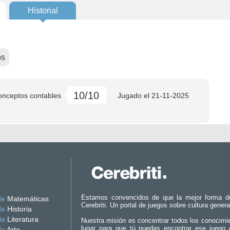
Historial
os
10/10
conceptos contables
Jugado el
21-11-2025
Estamos convencidos de que la mejor forma d
de
Matemáticas
Cerebriti. Un portal de juegos sobre cultura genera
de
Historia
de
Literatura
Nuestra misión es concentrar todos los conocimi
lugar para que tú puedas encontrar ese juego 
de
Arte