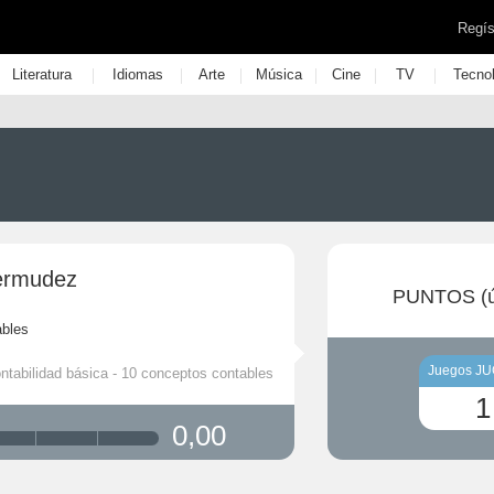
Regís
|
|
|
|
|
|
Literatura
Idiomas
Arte
Música
Cine
TV
Tecno
ermudez
PUNTOS (ú
ables
Juegos J
ntabilidad básica - 10 conceptos contables
1
0,00