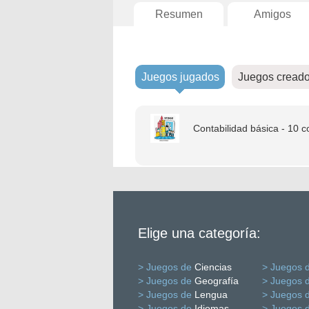
Resumen
Amigos
Juegos jugados
Juegos cread
Contabilidad básica - 10 
Elige una categoría:
> Juegos de
Ciencias
> Juegos 
> Juegos de
Geografía
> Juegos 
> Juegos de
Lengua
> Juegos 
> Juegos de
Idiomas
> Juegos 