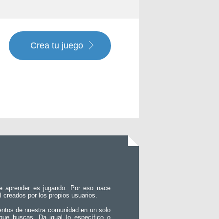
Crea tu juego
e aprender es jugando. Por eso nace
l creados por los propios usuarios.
entos de nuestra comunidad en un solo
que buscas. Da igual lo específico o