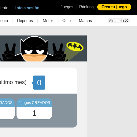
|
Juegos
Ránking
Crea tu juego
|
trate
Inicia sesión
|
|
|
|
logía
Deportes
Motor
Ocio
Marcas
0
ltimo mes)
UGADOS
Juegos CREADOS
1