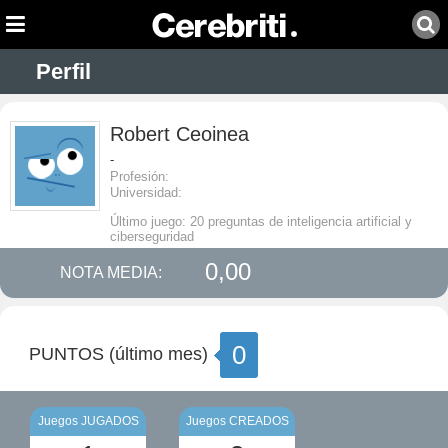
Perfil
Robert Ceoinea
-
Profesión:
Universidad:
Último juego: 20 preguntas de inteligencia artificial y
ciberseguridad
0,00
NOTA MEDIA:
0
PUNTOS (último mes)
Juegos JUGADOS
Juegos CREADOS