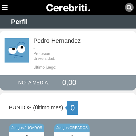
Perfil
Pedro Hernandez
-
Profesión:
Universidad:
Último juego:
0,00
NOTA MEDIA:
0
PUNTOS (último mes)
Juegos JUGADOS
Juegos CREADOS