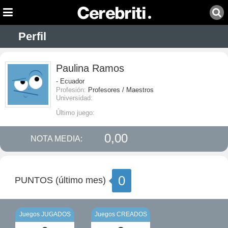
Perfil
Paulina Ramos
- Ecuador
Profesión:
Profesores / Maestros
Universidad:
Último juego:
0,00
NOTA MEDIA:
0
PUNTOS (último mes)
Juegos JUGADOS
Juegos CREADOS