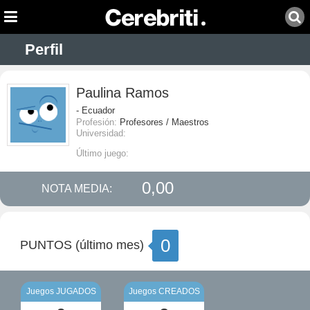
Perfil
Paulina Ramos
- Ecuador
Profesión:
Profesores / Maestros
Universidad:
Último juego:
0,00
NOTA MEDIA:
0
PUNTOS (último mes)
Juegos JUGADOS
Juegos CREADOS