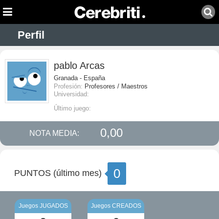
Perfil
pablo Arcas
Granada - España
Profesión:
Profesores / Maestros
Universidad:
Último juego:
0,00
NOTA MEDIA:
0
PUNTOS (último mes)
Juegos JUGADOS
Juegos CREADOS