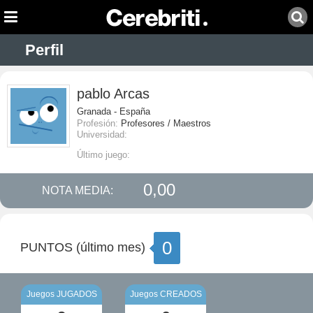
Perfil
pablo Arcas
Granada - España
Profesión:
Profesores / Maestros
Universidad:
Último juego:
0,00
NOTA MEDIA:
0
PUNTOS (último mes)
Juegos JUGADOS
Juegos CREADOS