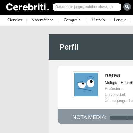
|
|
|
|
|
Ciencias
Matemáticas
Geografía
Historia
Lengua
Perfil
nerea
Málaga - Españ
Profesión:
Universidad:
Último juego: Te
NOTA MEDIA: