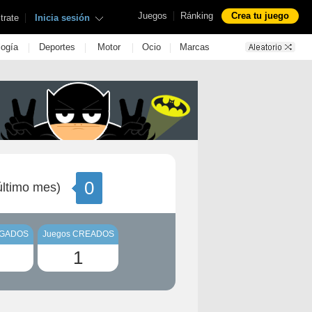
|
Juegos
Ránking
Crea tu juego
|
trate
Inicia sesión
|
|
|
|
logía
Deportes
Motor
Ocio
Marcas
0
ltimo mes)
UGADOS
Juegos CREADOS
1