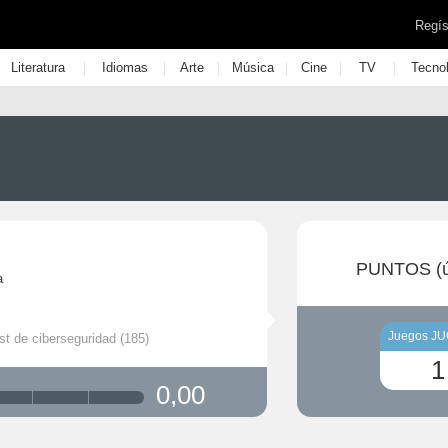
Regís
|
|
|
|
|
|
Literatura
Idiomas
Arte
Música
Cine
TV
Tecno
PUNTOS (ú
a
Juegos J
st de ciberseguridad (185)
1
0,00