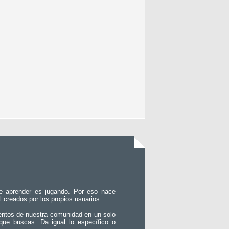
e aprender es jugando. Por eso nace
l creados por los propios usuarios.
entos de nuestra comunidad en un solo
que buscas. Da igual lo específico o