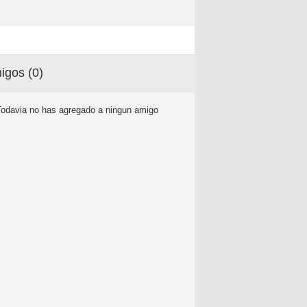
igos (
0
)
Todavia no has agregado a ningun amigo