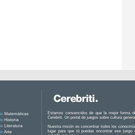
Estamos convencidos de que la mejor forma d
de
Matemáticas
Cerebriti. Un portal de juegos sobre cultura genera
de
Historia
de
Literatura
Nuestra misión es concentrar todos los conocimi
lugar para que tú puedas encontrar ese juego 
de
Arte