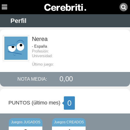
Perfil
Nerea
- España
Profesión:
Universidad:
Último juego:
0,00
NOTA MEDIA:
0
PUNTOS (último mes)
Juegos JUGADOS
Juegos CREADOS