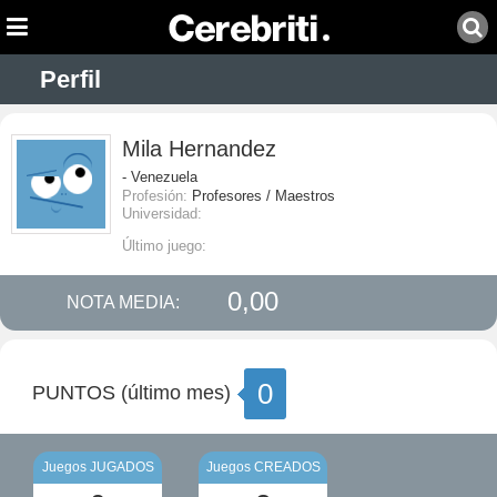
Perfil
Mila Hernandez
- Venezuela
Profesión:
Profesores / Maestros
Universidad:
Último juego:
0,00
NOTA MEDIA:
0
PUNTOS (último mes)
Juegos JUGADOS
Juegos CREADOS