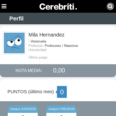
Perfil
Mila Hernandez
- Venezuela
Profesión:
Profesores / Maestros
Universidad:
Último juego:
0,00
NOTA MEDIA:
0
PUNTOS (último mes)
Juegos JUGADOS
Juegos CREADOS