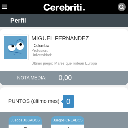
Perfil
MIGUEL FERNANDEZ
- Colombia
Profesión:
Universidad:
Último juego: Mares que rodean Europa
0,00
NOTA MEDIA:
0
PUNTOS (último mes)
Juegos JUGADOS
Juegos CREADOS