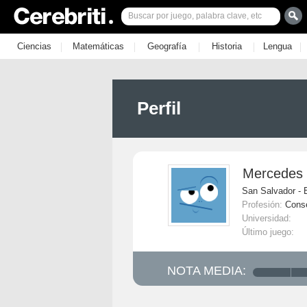
|
|
|
|
|
Ciencias
Matemáticas
Geografía
Historia
Lengua
Perfil
Mercedes
San Salvador - 
Profesión:
Cons
Universidad:
Último juego:
NOTA MEDIA: