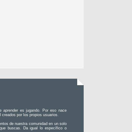
e aprender es jugando. Por eso nace
l creados por los propios usuarios.
entos de nuestra comunidad en un solo
que buscas. Da igual lo específico o