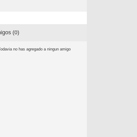
igos (
0
)
Todavia no has agregado a ningun amigo