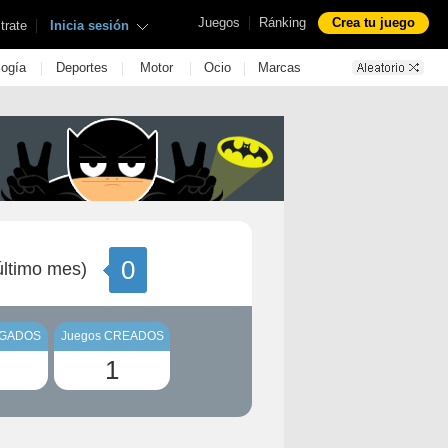
|
Juegos
Ránking
Crea tu juego
|
trate
Inicia sesión
|
|
|
|
logía
Deportes
Motor
Ocio
Marcas
0
ltimo mes)
UGADOS
Juegos CREADOS
1