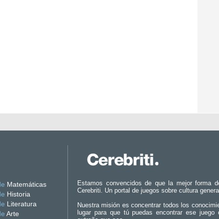
Estamos convencidos de que la mejor forma d
de
Matemáticas
Cerebriti. Un portal de juegos sobre cultura genera
de
Historia
de
Literatura
Nuestra misión es concentrar todos los conocimi
lugar para que tú puedas encontrar ese juego 
de
Arte