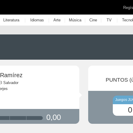
Regís
|
|
|
|
|
|
Literatura
Idiomas
Arte
Música
Cine
TV
Tecno
 Ramírez
PUNTOS (ú
El Salvador
erjes
Juegos J
0
0,00