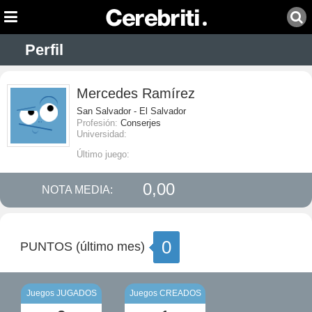
Perfil
Mercedes Ramírez
San Salvador - El Salvador
Profesión:
Conserjes
Universidad:
Último juego:
0,00
NOTA MEDIA:
0
PUNTOS (último mes)
Juegos JUGADOS
Juegos CREADOS