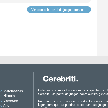
Ver todo el historial de juegos creados
Estamos convencidos de que la mejor forma d
de
Matemáticas
Cerebriti. Un portal de juegos sobre cultura genera
de
Historia
de
Literatura
Nuestra misión es concentrar todos los conocimi
lugar para que tú puedas encontrar ese juego 
de
Arte