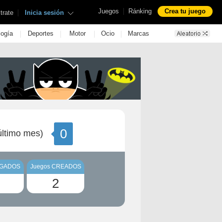
|
Juegos
Ránking
Crea tu juego
|
trate
Inicia sesión
|
|
|
|
logía
Deportes
Motor
Ocio
Marcas
0
ltimo mes)
UGADOS
Juegos CREADOS
2