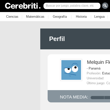
|
|
|
|
|
Ciencias
Matemáticas
Geografía
Historia
Lengua
Perfil
Melquin Fl
- Panamá
Profesión:
Estud
Universidad:
Último juego: C
NOTA MEDIA: