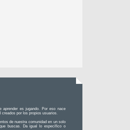
e aprender es jugando. Por eso nace
l creados por los propios usuarios.
entos de nuestra comunidad en un solo
que buscas. Da igual lo específico o