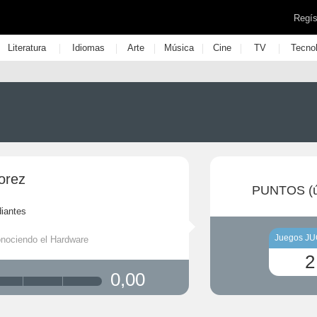
Regís
|
|
|
|
|
|
Literatura
Idiomas
Arte
Música
Cine
TV
Tecno
orez
PUNTOS (ú
iantes
Juegos J
onociendo el Hardware
2
0,00