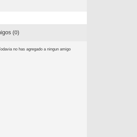
igos (
0
)
Todavia no has agregado a ningun amigo