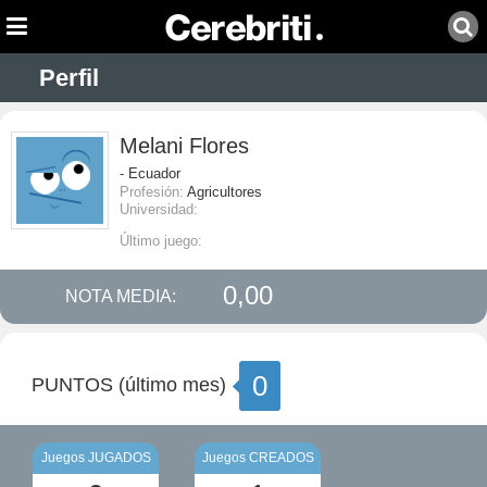
Perfil
Melani Flores
- Ecuador
Profesión:
Agricultores
Universidad:
Último juego:
0,00
NOTA MEDIA:
0
PUNTOS (último mes)
Juegos JUGADOS
Juegos CREADOS