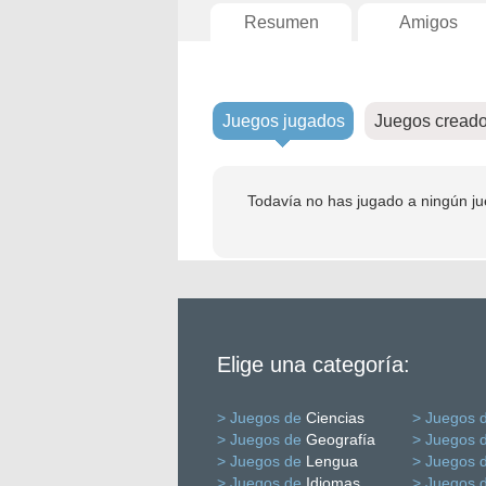
Resumen
Amigos
Juegos jugados
Juegos cread
Todavía no has jugado a ningún ju
Elige una categoría:
> Juegos de
Ciencias
> Juegos 
> Juegos de
Geografía
> Juegos 
> Juegos de
Lengua
> Juegos 
> Juegos de
Idiomas
> Juegos 