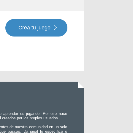
Crea tu juego
e aprender es jugando. Por eso nace
l creados por los propios usuarios.
entos de nuestra comunidad en un solo
que buscas. Da igual lo específico o