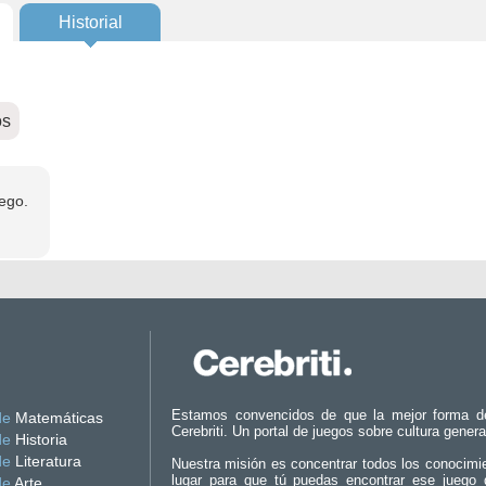
Historial
os
ego.
Estamos convencidos de que la mejor forma d
de
Matemáticas
Cerebriti. Un portal de juegos sobre cultura genera
de
Historia
de
Literatura
Nuestra misión es concentrar todos los conocimi
lugar para que tú puedas encontrar ese juego 
de
Arte