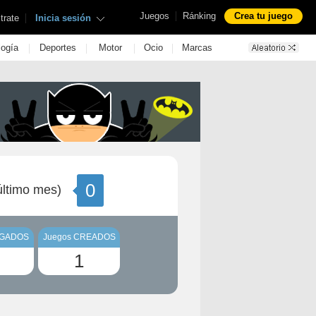
|
Juegos
Ránking
Crea tu juego
|
trate
Inicia sesión
|
|
|
|
logía
Deportes
Motor
Ocio
Marcas
0
ltimo mes)
UGADOS
Juegos CREADOS
1