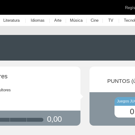
Regís
|
|
|
|
|
|
Literatura
Idiomas
Arte
Música
Cine
TV
Tecno
res
PUNTOS (ú
ultores
Juegos J
0
0,00