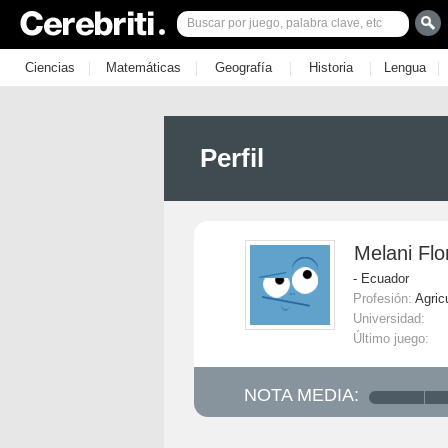
|
|
|
|
|
Ciencias
Matemáticas
Geografía
Historia
Lengua
Perfil
Melani Flo
- Ecuador
Profesión:
Agric
Universidad:
Último juego:
NOTA MEDIA: