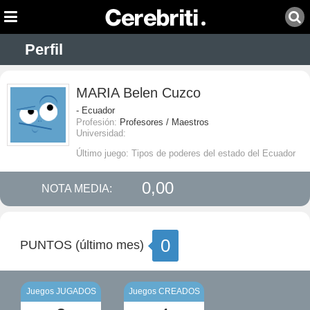
Perfil
MARIA Belen Cuzco
- Ecuador
Profesión:
Profesores / Maestros
Universidad:
Último juego: Tipos de poderes del estado del Ecuador
0,00
NOTA MEDIA:
0
PUNTOS (último mes)
Juegos JUGADOS
Juegos CREADOS