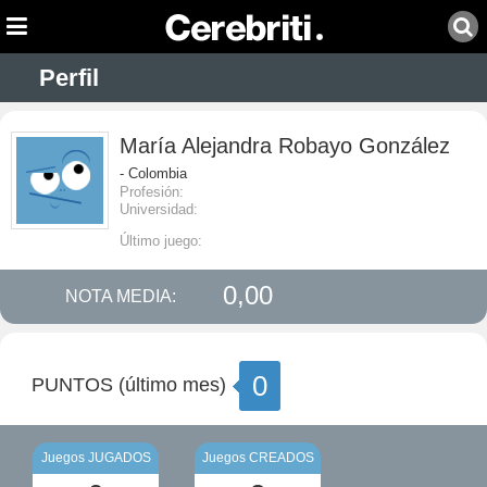
Perfil
María Alejandra Robayo González
- Colombia
Profesión:
Universidad:
Último juego:
0,00
NOTA MEDIA:
0
PUNTOS (último mes)
Juegos JUGADOS
Juegos CREADOS