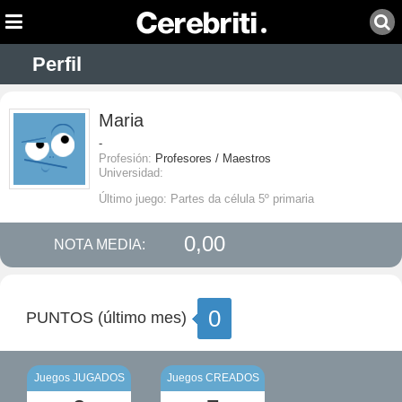
Perfil
Maria
-
Profesión:
Profesores / Maestros
Universidad:
Último juego: Partes da célula 5º primaria
0,00
NOTA MEDIA:
0
PUNTOS (último mes)
Juegos JUGADOS
Juegos CREADOS