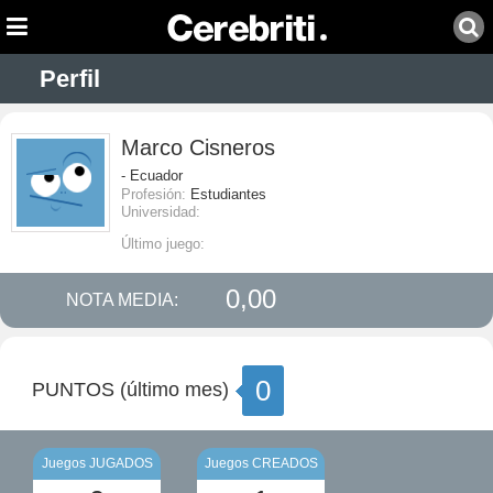
Perfil
Marco Cisneros
- Ecuador
Profesión:
Estudiantes
Universidad:
Último juego:
0,00
NOTA MEDIA:
0
PUNTOS (último mes)
Juegos JUGADOS
Juegos CREADOS