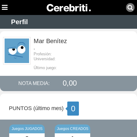
Perfil
Mar Benítez
-
Profesión:
Universidad:
Último juego:
0,00
NOTA MEDIA:
0
PUNTOS (último mes)
Juegos JUGADOS
Juegos CREADOS